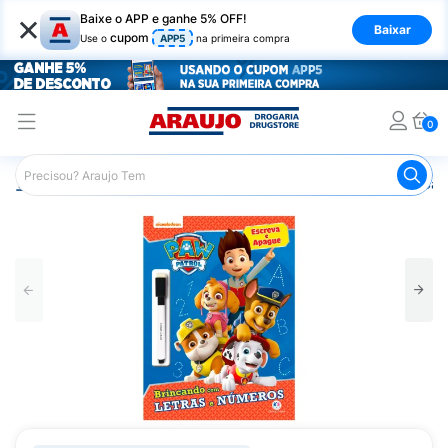
×
Baixe o APP e ganhe 5% OFF!
Baixar
cupom
Use o
APP5
na primeira compra
0
Araujo
Mercado
Livraria
Livros
Livro Patrulha Ca