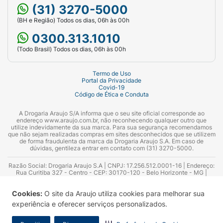
(31) 3270-5000
(BH e Região) Todos os dias, 06h às 00h
0300.313.1010
(Todo Brasil) Todos os dias, 06h às 00h
Termo de Uso
Portal da Privacidade
Covid-19
Código de Ética e Conduta
A Drogaria Araujo S/A informa que o seu site oficial corresponde ao
endereço www.araujo.com.br, não reconhecendo qualquer outro que
utilize indevidamente da sua marca. Para sua segurança recomendamos
que não sejam realizadas compras em sites desconhecidos que se utilizem
de forma fraudulenta da marca da Drogaria Araujo S.A. Em caso de
dúvidas, gentileza entrar em contato com (31) 3270-5000.
Razão Social: Drogaria Araujo S.A | CNPJ: 17.256.512.0001-16 | Endereço:
Rua Curitiba 327 - Centro - CEP: 30170-120 - Belo Horizonte - MG |
Telefones: 0300.313.1010 e (31) 3270-5000 Horário de funcionamento -
06:00h às 00:00h | Consultores técnicos responsáveis: Hairton Ayres
Cookies:
O site da Araujo utiliza cookies para melhorar sua
Azevedo Guimarães – CRF 10.965 | Yasmin Silva Alvarenga – CRF 52.584 -
Consultor substituto: Thiago Aguiar Pinheiro - CRF Nº 13.748. Alvará
experiência e oferecer serviços personalizados.
Sanitário: 2025020713 | Autorização de Funcionamento da Empresa (AFE):
7.16355-1