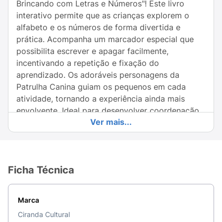
Brincando com Letras e Números"! Este livro
interativo permite que as crianças explorem o
alfabeto e os números de forma divertida e
prática. Acompanha um marcador especial que
possibilita escrever e apagar facilmente,
incentivando a repetição e fixação do
aprendizado. Os adoráveis personagens da
Patrulha Canina guiam os pequenos em cada
atividade, tornando a experiência ainda mais
envolvente. Ideal para desenvolver coordenação
Ver mais...
motora e habilidades cognitivas, esse livro é
perfeito para crianças que amam aprender
brincando. Entre no universo da Paw Patrol e
ajude seu pequeno a se tornar um verdadeiro
Ficha Técnica
campeão do conhecimento!
Marca
Ciranda Cultural