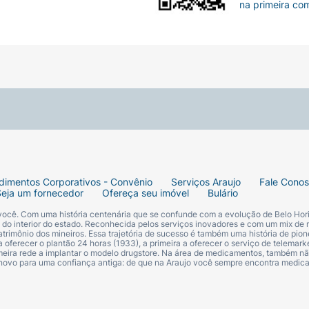
na primeira co
dimentos Corporativos - Convênio
Serviços Araujo
Fale Cono
Seja um fornecedor
Ofereça seu imóvel
Bulário
 você. Com uma história centenária que se confunde com a evolução de Belo Hori
s do interior do estado. Reconhecida pelos serviços inovadores e com um mix de 
trimônio dos mineiros. Essa trajetória de sucesso é também uma história de pion
 oferecer o plantão 24 horas (1933), a primeira a oferecer o serviço de telemarke
primeira rede a implantar o modelo drugstore. Na área de medicamentos, também nã
 novo para uma confiança antiga: de que na Araujo você sempre encontra medi