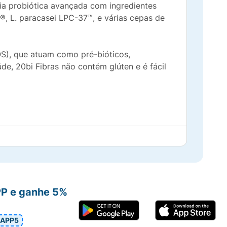
ia probiótica avançada com ingredientes
®, L. paracasei LPC-37™, e várias cepas de
OS), que atuam como pré-bióticos,
de, 20bi Fibras não contém glúten e é fácil
PP e ganhe 5%
APP5