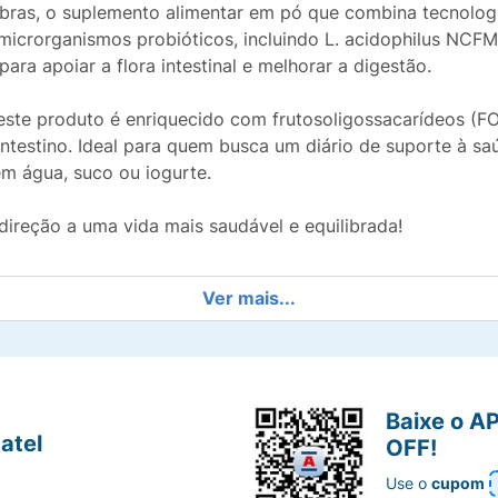
ibras, o suplemento alimentar em pó que combina tecnolog
microrganismos probióticos, incluindo L. acidophilus NCFM
ara apoiar a flora intestinal e melhorar a digestão.
este produto é enriquecido com frutosoligossacarídeos (F
ntestino. Ideal para quem busca um diário de suporte à saú
em água, suco ou iogurte.
ireção a uma vida mais saudável e equilibrada!
Ver mais...
Baixe o A
atel
OFF!
Use o
cupom