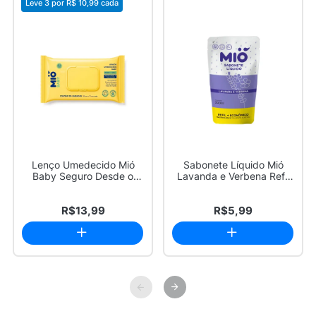
Leve 3 por
R$ 10,99
cada
Lenço Umedecido Mió
Sabonete Líquido Mió
Baby Seguro Desde o
Lavanda e Verbena Refil
Primeiro Dia 100 ...
300ml
R$13,99
R$5,99