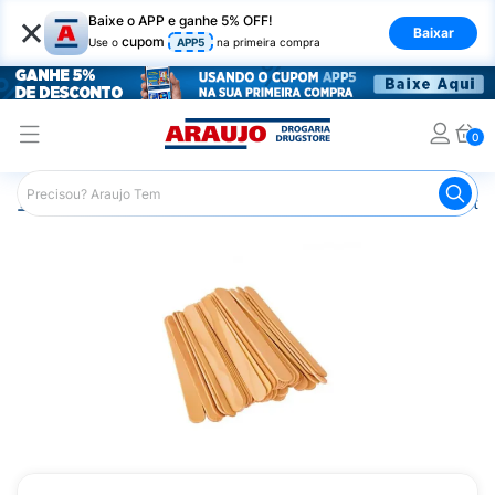
×
Baixe o APP e ganhe 5% OFF!
Baixar
cupom
Use o
APP5
na primeira compra
0
Araujo
Saúde e Bem Estar
Equipamentos e Instrumentos