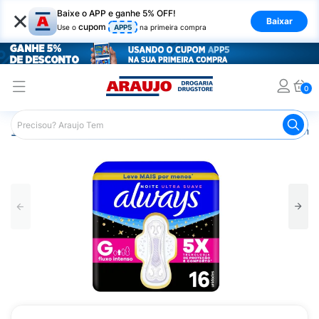
×
Baixe o APP e ganhe 5% OFF!
Baixar
cupom
Use o
APP5
na primeira compra
0
Araujo
Higiene Pessoal
Cuidados Íntimos
Absorvente