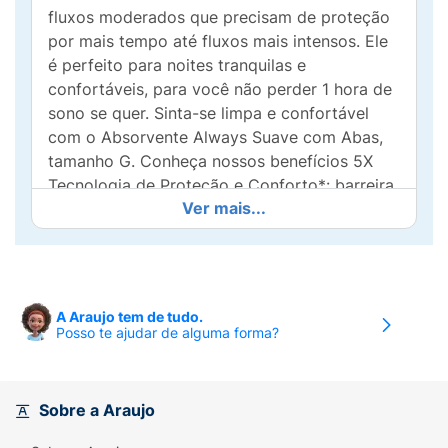
fluxos moderados que precisam de proteção
por mais tempo até fluxos mais intensos. Ele
é perfeito para noites tranquilas e
confortáveis, para você não perder 1 hora de
sono se quer. Sinta-se limpa e confortável
com o Absorvente Always Suave com Abas,
tamanho G. Conheça nossos benefícios 5X
Tecnologia de Proteção e Conforto*: barreira
Ver mais...
antivazamento, maior absorção*, centro
anatômico de proteção, suave na pele e
discreto. Quer saber mais? Experimente os
Absorventes Always Suave com Abas, ele
absorve seu fluxo e mantém você seca
A Araujo tem de tudo.
durante o dia ou a noite. Conheça também
Posso te ajudar de alguma forma?
nossos outros produtos pensados para o seu
cuidado menstrual e conforto no nosso site:
Sobre a Araujo
*Versus Always DIA