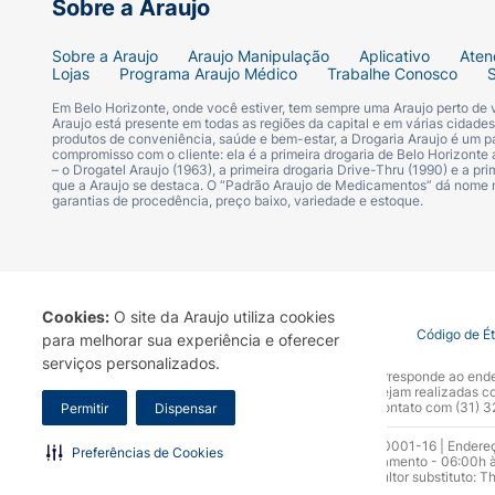
Sobre a Araujo
Sobre a Araujo
Araujo Manipulação
Aplicativo
Aten
Lojas
Programa Araujo Médico
Trabalhe Conosco
Em Belo Horizonte, onde você estiver, tem sempre uma Araujo perto de
Araujo está presente em todas as regiões da capital e em várias cidade
produtos de conveniência, saúde e bem-estar, a Drogaria Araujo é um pa
compromisso com o cliente: ela é a primeira drogaria de Belo Horizonte a
– o Drogatel Araujo (1963), a primeira drogaria Drive-Thru (1990) e a 
que a Araujo se destaca. O “Padrão Araujo de Medicamentos” dá nome
garantias de procedência, preço baixo, variedade e estoque.
Cookies:
O site da Araujo utiliza cookies
Termo de Uso
Portal da Privacidade
Covid-19
Código de É
para melhorar sua experiência e oferecer
serviços personalizados.
A Drogaria Araujo S/A informa que o seu site oficial corresponde ao e
marca. Para sua segurança recomendamos que não sejam realizadas com
Araujo S.A. Em caso de dúvidas, gentileza entrar em contato com (31)
Permitir
Dispensar
Razão Social: Drogaria Araujo S.A | CNPJ: 17.256.512.0001-16 | Endere
Preferências de Cookies
0300.313.1010 e (31) 3270-5000 Horário de funcionamento - 06:00h à
10.965 | Yasmin Silva Alvarenga – CRF 52.584 - Consultor substituto: T
Funcionamento da Empresa (AFE): 7.16355-1