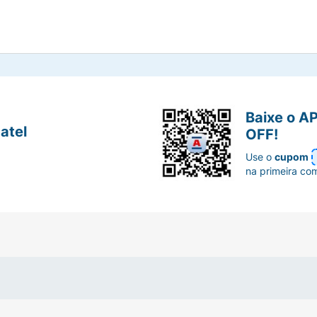
Baixe o A
atel
OFF!
Use o
cupom
na primeira co