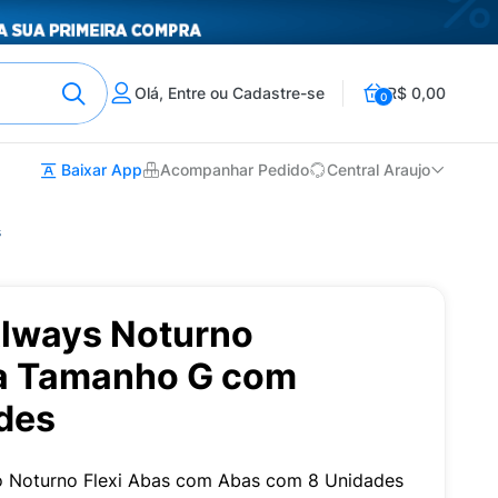
Olá, Entre ou Cadastre-se
R$ 0,00
0
Baixar App
Acompanhar Pedido
Central Araujo
s
lways Noturno
ca Tamanho G com
des
no Noturno Flexi Abas com Abas com 8 Unidades