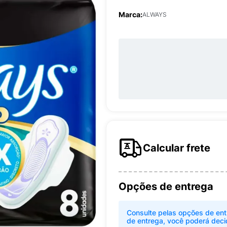
Marca:
ALWAYS
Calcular frete
Opções de entrega
Consulte pelas opções de ent
de entrega, você poderá deci