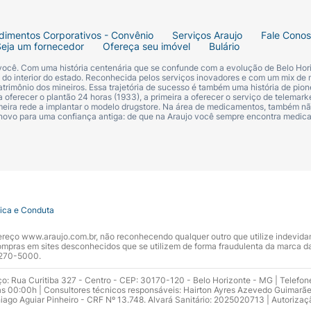
dimentos Corporativos - Convênio
Serviços Araujo
Fale Cono
Seja um fornecedor
Ofereça seu imóvel
Bulário
 você. Com uma história centenária que se confunde com a evolução de Belo Hori
s do interior do estado. Reconhecida pelos serviços inovadores e com um mix de 
trimônio dos mineiros. Essa trajetória de sucesso é também uma história de pion
 oferecer o plantão 24 horas (1933), a primeira a oferecer o serviço de telemarke
primeira rede a implantar o modelo drugstore. Na área de medicamentos, também nã
 novo para uma confiança antiga: de que na Araujo você sempre encontra medi
tica e Conduta
ndereço www.araujo.com.br, não reconhecendo qualquer outro que utilize indevid
pras em sites desconhecidos que se utilizem de forma fraudulenta da marca d
 3270-5000.
ço: Rua Curitiba 327 - Centro - CEP: 30170-120 - Belo Horizonte - MG | Telefon
s 00:00h | Consultores técnicos responsáveis: Hairton Ayres Azevedo Guimarã
hiago Aguiar Pinheiro - CRF Nº 13.748. Alvará Sanitário: 2025020713 | Autorizaç