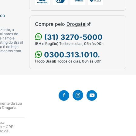
sco
Compre pelo
Drogatel
zonte, a
milhares de
(31) 3270-5000
eirismo e
ting do Brasil
(BH e Região) Todos os dias, 06h às 00h
o é de hoje
camentos com
0300.313.1010.
(Todo Brasil) Todos os dias, 06h às 00h
amente da sua
a Drogaria
es:
es – CRF
ão de