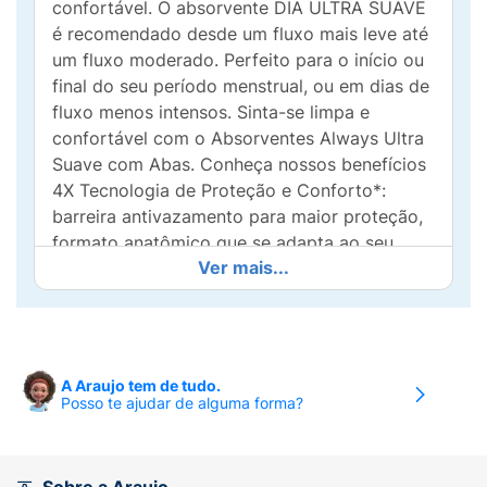
confortável. O absorvente DIA ULTRA SUAVE
é recomendado desde um fluxo mais leve até
um fluxo moderado. Perfeito para o início ou
final do seu período menstrual, ou em dias de
fluxo menos intensos. Sinta-se limpa e
confortável com o Absorventes Always Ultra
Suave com Abas. Conheça nossos benefícios
4X Tecnologia de Proteção e Conforto*:
barreira antivazamento para maior proteção,
formato anatômico que se adapta ao seu
Ver mais...
corpo, discreto e com controle de odores.
Experimente o Absorvente Always Suave com
Abas, ele absorve seu fluxo e mantém você
seca durante o dia. Conheça também nossos
outros produtos pensados para o seu cuidado
A Araujo tem de tudo.
menstrual e conforto, no nosso site:
Posso te ajudar de alguma forma?
https://www.alwaysbrasil.com.br/pt-br
• BARREIRA ANTIVAZAMENTO: Os