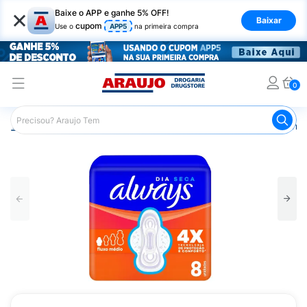
×
Baixe o APP e ganhe 5% OFF!
Baixar
cupom
Use o
APP5
na primeira compra
0
Araujo
Higiene Pessoal
Cuidados Íntimos
Absorvente