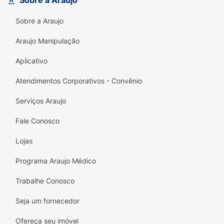
Sobre a Araujo
absorventes Always Dia oferecem segurança
Sobre a Araujo
extra
Araujo Manipulação
• FORMATO ANATÔMICO: Absorvente que se
adapta ao corpo para maior conforto
Aplicativo
• CONTROLA ODORES: Neutraliza odores e
Atendimentos Corporativos - Convênio
mantém você fresca
Serviços Araujo
• DISCRIÇÃO: Absorventes finos e discretos
para uso diário
Fale Conosco
• TAMANHO PEQUENO: Absorventes Always
Lojas
Ideais para fluxo médio
Programa Araujo Médico
• COBERTURA ULTRA SUAVE e com abas
Trabalhe Conosco
Seja um fornecedor
Ofereça seu imóvel