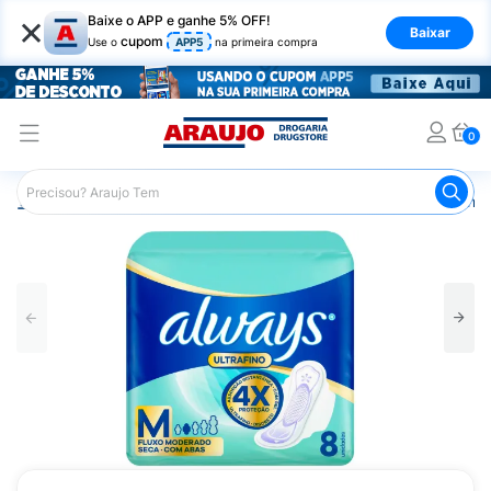
×
Baixe o APP e ganhe 5% OFF!
Baixar
cupom
Use o
APP5
na primeira compra
0
Araujo
Higiene Pessoal
Cuidados Íntimos
Absorvente