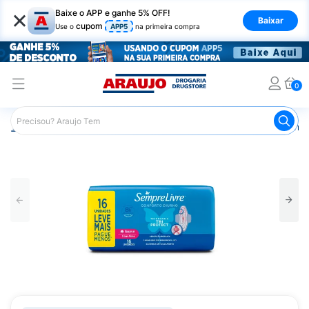
×
Baixe o APP e ganhe 5% OFF!
Baixar
cupom
Use o
APP5
na primeira compra
0
Araujo
Higiene Pessoal
Cuidados Íntimos
Absorvente