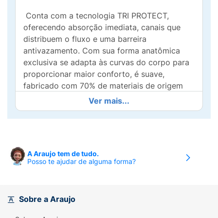
Conta com a tecnologia TRI PROTECT,
oferecendo absorção imediata, canais que
distribuem o fluxo e uma barreira
antivazamento. Com sua forma anatômica
exclusiva se adapta às curvas do corpo para
proporcionar maior conforto, é suave,
fabricado com 70% de materiais de origem
natural* e sem corantes. Além disso, foi
Ver mais...
ginecologicamente testado, mantendo o pH
natural da sua zona íntima.
*Calculado de acordo com ISO 16128"
A Araujo tem de tudo.
Posso te ajudar de alguma forma?
Sobre a Araujo