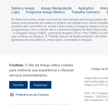
Sobre a Araujo
Araujo Manipulação
Aplicativo
Aten
Lojas
Programa Araujo Médico
Trabalhe Conosco
Em Belo Horizonte, onde você estiver, tem sempre uma Araujo perto de
Araujo está presente em todas as regiões da capital e em várias cidade
produtos de conveniência, saúde e bem-estar, a Drogaria Araujo é um pa
compromisso com o cliente: ela é a primeira drogaria de Belo Horizonte a
– o Drogatel Araujo (1963), a primeira drogaria Drive-Thru (1990) e a 
que a Araujo se destaca. O “Padrão Araujo de Medicamentos” dá nome
garantias de procedência, preço baixo, variedade e estoque.
Cookies:
O site da Araujo utiliza cookies
Termo de Uso
Portal da Privacidade
Covid-19
Código de É
para melhorar sua experiência e oferecer
serviços personalizados.
A Drogaria Araujo S/A informa que o seu site oficial corresponde ao e
marca. Para sua segurança recomendamos que não sejam realizadas com
Araujo S.A. Em caso de dúvidas, gentileza entrar em contato com (31)
Permitir
Dispensar
Razão Social: Drogaria Araujo S.A | CNPJ: 17.256.512.0001-16 | Endere
Preferências de Cookies
0300.313.1010 e (31) 3270-5000 Horário de funcionamento - 06:00h à
10.965 | Yasmin Silva Alvarenga – CRF 52.584 - Consultor substituto: T
Funcionamento da Empresa (AFE): 7.16355-1