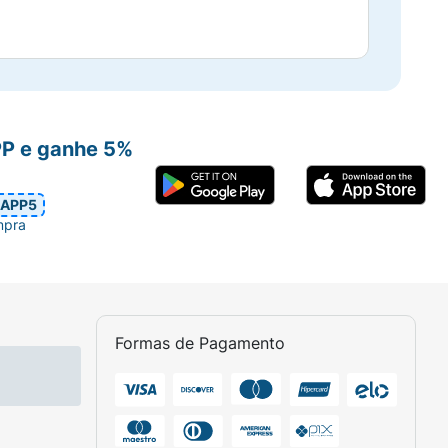
PP e ganhe 5%
APP5
mpra
Formas de Pagamento