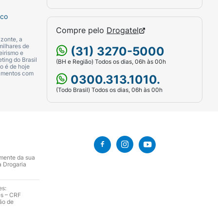
sco
Compre pelo
Drogatel
zonte, a
milhares de
(31) 3270-5000
eirismo e
ting do Brasil
(BH e Região) Todos os dias, 06h às 00h
o é de hoje
camentos com
0300.313.1010.
(Todo Brasil) Todos os dias, 06h às 00h
amente da sua
a Drogaria
es:
es – CRF
ão de