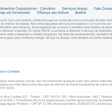
dimentos Corporativos - Convênio
Serviços Araujo
Fale Cono
Seja um fornecedor
Ofereça seu imóvel
Bulário
 você. Com uma história centenária que se confunde com a evolução de Belo Hori
s do interior do estado. Reconhecida pelos serviços inovadores e com um mix de 
trimônio dos mineiros. Essa trajetória de sucesso é também uma história de pion
 oferecer o plantão 24 horas (1933), a primeira a oferecer o serviço de telemarke
primeira rede a implantar o modelo drugstore. Na área de medicamentos, também nã
 novo para uma confiança antiga: de que na Araujo você sempre encontra medi
tica e Conduta
ndereço www.araujo.com.br, não reconhecendo qualquer outro que utilize indevid
pras em sites desconhecidos que se utilizem de forma fraudulenta da marca d
 3270-5000.
ço: Rua Curitiba 327 - Centro - CEP: 30170-120 - Belo Horizonte - MG | Telefon
s 00:00h | Consultores técnicos responsáveis: Hairton Ayres Azevedo Guimarã
hiago Aguiar Pinheiro - CRF Nº 13.748. Alvará Sanitário: 2025020713 | Autorizaç