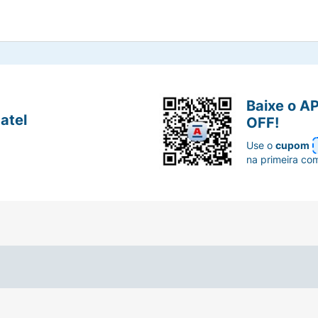
Baixe o A
atel
OFF!
Use o
cupom
na primeira co