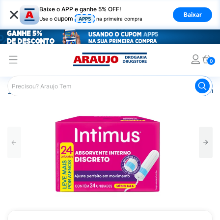
×
Baixe o APP e ganhe 5% OFF!
Baixar
cupom
Use o
APP5
na primeira compra
0
Araujo
Higiene Pessoal
Cuidados Íntimos
Absorvente