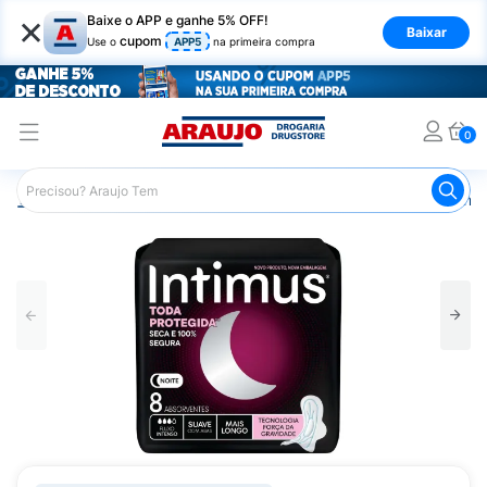
×
Baixe o APP e ganhe 5% OFF!
Baixar
cupom
Use o
APP5
na primeira compra
0
Araujo
Higiene Pessoal
Cuidados Íntimos
Absorvente