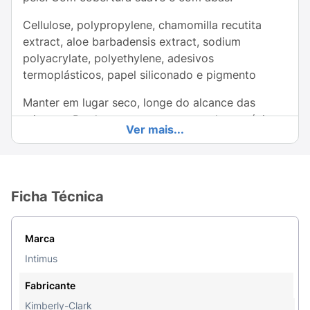
Cellulose, polypropylene, chamomilla recutita
extract, aloe barbadensis extract, sodium
polyacrylate, polyethylene, adesivos
termoplásticos, papel siliconado e pigmento
Manter em lugar seco, longe do alcance das
crianças. Produto para uso externo de uso único,
Ver mais...
inutilizar após o uso.
Ingredientes:
Cellulose, polypropylene, chamomilla recutita
Ficha Técnica
extract, aloe barbadensis extract, sodium
polyacrylate, polyethylene, adesivos
Marca
termoplásticos, papel siliconado e pigmento
Intimus
Fabricante
Kimberly-Clark