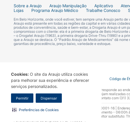
Sobre a Araujo
Araujo Manipulação
Aplicativo
Aten
Lojas
Programa Araujo Médico
Trabalhe Conosco
Em Belo Horizonte, onde você estiver, tem sempre uma Araujo perto de
Araujo está presente em todas as regiões da capital e em várias cidade
produtos de conveniência, saúde e bem-estar, a Drogaria Araujo é um pa
compromisso com o cliente: ela é a primeira drogaria de Belo Horizonte a
– o Drogatel Araujo (1963), a primeira drogaria Drive-Thru (1990) e a 
que a Araujo se destaca. O “Padrão Araujo de Medicamentos” dá nome
garantias de procedência, preço baixo, variedade e estoque.
Cookies:
O site da Araujo utiliza cookies
Termo de Uso
Portal da Privacidade
Covid-19
Código de É
para melhorar sua experiência e oferecer
serviços personalizados.
A Drogaria Araujo S/A informa que o seu site oficial corresponde ao e
marca. Para sua segurança recomendamos que não sejam realizadas com
Araujo S.A. Em caso de dúvidas, gentileza entrar em contato com (31)
Permitir
Dispensar
Razão Social: Drogaria Araujo S.A | CNPJ: 17.256.512.0001-16 | Endere
Preferências de Cookies
0300.313.1010 e (31) 3270-5000 Horário de funcionamento - 06:00h à
10.965 | Yasmin Silva Alvarenga – CRF 52.584 - Consultor substituto: T
Funcionamento da Empresa (AFE): 7.16355-1