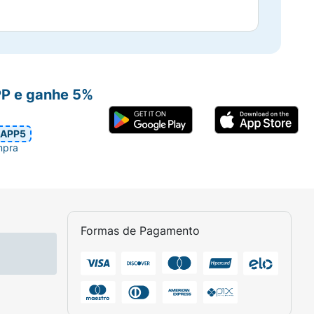
PP e ganhe 5%
APP5
mpra
Formas de Pagamento