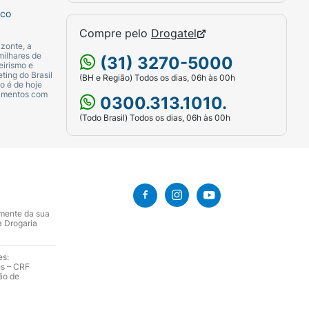
sco
Compre pelo
Drogatel
zonte, a
milhares de
(31) 3270-5000
eirismo e
ting do Brasil
(BH e Região) Todos os dias, 06h às 00h
o é de hoje
camentos com
0300.313.1010.
(Todo Brasil) Todos os dias, 06h às 00h
amente da sua
a Drogaria
es:
es – CRF
ão de