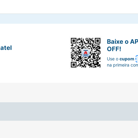
Baixe o A
atel
OFF!
Use o
cupom
na primeira co