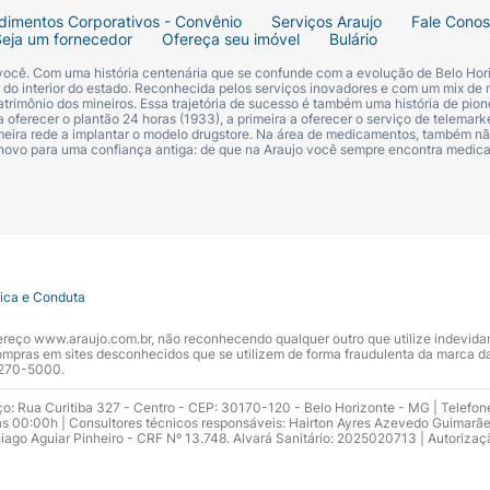
dimentos Corporativos - Convênio
Serviços Araujo
Fale Cono
Seja um fornecedor
Ofereça seu imóvel
Bulário
 você. Com uma história centenária que se confunde com a evolução de Belo Hori
s do interior do estado. Reconhecida pelos serviços inovadores e com um mix de 
trimônio dos mineiros. Essa trajetória de sucesso é também uma história de pion
 oferecer o plantão 24 horas (1933), a primeira a oferecer o serviço de telemarke
primeira rede a implantar o modelo drugstore. Na área de medicamentos, também nã
 novo para uma confiança antiga: de que na Araujo você sempre encontra medi
tica e Conduta
ndereço www.araujo.com.br, não reconhecendo qualquer outro que utilize indevid
pras em sites desconhecidos que se utilizem de forma fraudulenta da marca d
 3270-5000.
ço: Rua Curitiba 327 - Centro - CEP: 30170-120 - Belo Horizonte - MG | Telefon
s 00:00h | Consultores técnicos responsáveis: Hairton Ayres Azevedo Guimarã
hiago Aguiar Pinheiro - CRF Nº 13.748. Alvará Sanitário: 2025020713 | Autorizaç