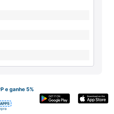
PP e ganhe 5%
APP5
mpra