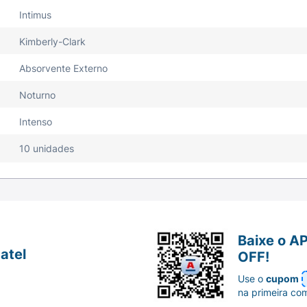
Intimus
Kimberly-Clark
Absorvente Externo
Noturno
Intenso
10 unidades
Baixe o A
atel
OFF!
Use o
cupom
na primeira co