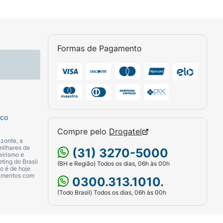
Formas de Pagamento
sco
Compre pelo
Drogatel
zonte, a
milhares de
(31) 3270-5000
eirismo e
ting do Brasil
(BH e Região) Todos os dias, 06h às 00h
o é de hoje
camentos com
0300.313.1010.
(Todo Brasil) Todos os dias, 06h às 00h