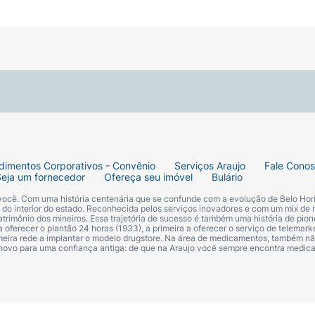
dimentos Corporativos - Convênio
Serviços Araujo
Fale Cono
Seja um fornecedor
Ofereça seu imóvel
Bulário
 você. Com uma história centenária que se confunde com a evolução de Belo Hori
s do interior do estado. Reconhecida pelos serviços inovadores e com um mix de 
trimônio dos mineiros. Essa trajetória de sucesso é também uma história de pion
 oferecer o plantão 24 horas (1933), a primeira a oferecer o serviço de telemarke
primeira rede a implantar o modelo drugstore. Na área de medicamentos, também nã
 novo para uma confiança antiga: de que na Araujo você sempre encontra medi