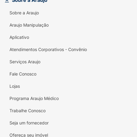
Sobre a Araujo
de controle que reduz o risco de odores
indesejáveis;
Sobre a Araujo
Dry Fast Core™ - Núcleo de secagem rápida
Araujo Manipulação
que absorve e retém o líquido mais
rapidamente;
Aplicativo
Superfície com toque de tecido - Maior
Atendimentos Corporativos - Convênio
conforto e sensação de maciez;
Serviços Araujo
Absorve 9x mais que o absorvente
Fale Conosco
menstrual garante segurança e excelente
proteção contra vazamentos.
Lojas
Os componentes são atóxicos e pré-
Programa Araujo Médico
testados.
Trabalhe Conosco
Seja um fornecedor
Ofereça seu imóvel