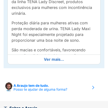
da linha TENA Lady Discreet, produtos
exclusivos para mulheres com incontinência
urinária.
Proteção diária para mulheres ativas com
perda moderada de urina. TENA Lady Maxi
Night foi especialmente projetado para
proporcionar uma boa noite de sono.
São macias e confortáveis, favorecendo
proteção adicional devido ao seu formato
Ver mais...
específico: são mais largas na parte de trás
com maior área de cobertura e extra
absorção quando deitado.
Produto que você fixa na roupa íntima,
A Araujo tem de tudo.
evitando que ele se desloque com o
Posso te ajudar de alguma forma?
movimento;
Possui sistema Odour Control™ - Sistema