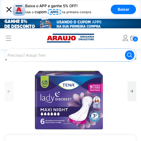
×
Baixe o APP e ganhe 5% OFF!
Baixar
cupom
Use o
APP5
na primeira compra
0
Araujo
Saúde e Bem Estar
Cuidado Adulto
Absorvent