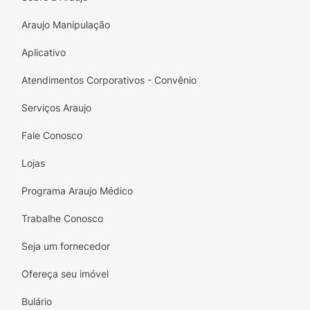
Absorção superior - que garante segurança e
excelente proteção contra gases;
•
Araujo Manipulação
Dermatologicamente testado;
• Os
componentes são tóxicos e pré-testados;
•
Aplicativo
Absorve urina e fluxo menstrual;
• A
Atendimentos Corporativos - Convênio
embalagem plástica contém parte do material
reciclado.
Serviços Araujo
Fale Conosco
Lojas
Programa Araujo Médico
Trabalhe Conosco
Seja um fornecedor
Ofereça seu imóvel
Bulário