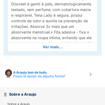
Discreet é gentil à pele, dermatologicamente
testado, sem perfume, com cobertura macia
e respirável.
Tena Lady é segura, possui
controle de odor e auxilia na prevenção de
irritações. Absorve 3x mais que um
absorvente menstrual.• Fita adesiva - fixa o
absorvente na roupa íntima, evitando que ele
desloque com o movimento;
• Odor Control™ -
Ver mais...
sistema de controle que reduz o risco de
odores indesejáveis;
• Gentil à pele - auxilia na
prevenção de irritações;
• Núcleo de secagem
rápida que absorve e retém o líquido mais
rapidamente;
• Superfície com toque de
A Araujo tem de tudo.
Posso te ajudar de alguma forma?
tecido - para maior conforto e sensação de
maciez;
• Embalagem individual - para maior
praticidade e praticidade da usuária;
•
Camada inferior respirável - para melhor
Sobre a Araujo
circulação de ar e sensação de frescor;
•
Sobre a Araujo