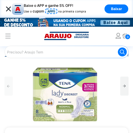
×
Baixe o APP e ganhe 5% OFF!
Baixar
cupom
Use o
APP5
na primeira compra
0
Araujo
Saúde e Bem Estar
Cuidado Adulto
Absorvent