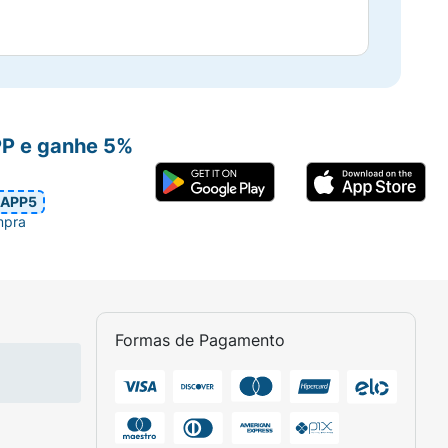
PP e ganhe 5%
APP5
mpra
Formas de Pagamento