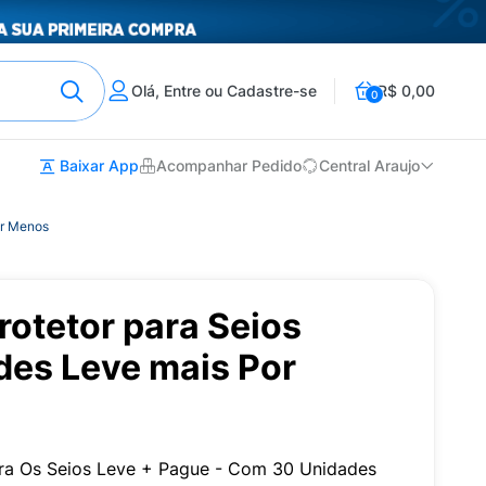
Olá, Entre ou Cadastre-se
R$ 0,00
0
Baixar App
Acompanhar Pedido
Central Araujo
or Menos
otetor para Seios
des Leve mais Por
ara Os Seios Leve + Pague - Com 30 Unidades