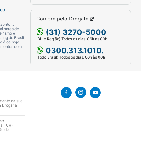
sco
Compre pelo
Drogatel
zonte, a
milhares de
(31) 3270-5000
eirismo e
ting do Brasil
(BH e Região) Todos os dias, 06h às 00h
o é de hoje
camentos com
0300.313.1010.
(Todo Brasil) Todos os dias, 06h às 00h
amente da sua
a Drogaria
es:
es – CRF
ão de