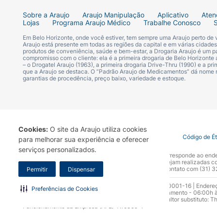
Sobre a Araujo
Araujo Manipulação
Aplicativo
Aten
Lojas
Programa Araujo Médico
Trabalhe Conosco
Em Belo Horizonte, onde você estiver, tem sempre uma Araujo perto de
Araujo está presente em todas as regiões da capital e em várias cidade
produtos de conveniência, saúde e bem-estar, a Drogaria Araujo é um pa
compromisso com o cliente: ela é a primeira drogaria de Belo Horizonte a
– o Drogatel Araujo (1963), a primeira drogaria Drive-Thru (1990) e a 
que a Araujo se destaca. O “Padrão Araujo de Medicamentos” dá nome
garantias de procedência, preço baixo, variedade e estoque.
Cookies:
O site da Araujo utiliza cookies
Termo de Uso
Portal da Privacidade
Covid-19
Código de É
para melhorar sua experiência e oferecer
serviços personalizados.
A Drogaria Araujo S/A informa que o seu site oficial corresponde ao e
marca. Para sua segurança recomendamos que não sejam realizadas com
Araujo S.A. Em caso de dúvidas, gentileza entrar em contato com (31)
Permitir
Dispensar
Razão Social: Drogaria Araujo S.A | CNPJ: 17.256.512.0001-16 | Endere
Preferências de Cookies
0300.313.1010 e (31) 3270-5000 Horário de funcionamento - 06:00h à
10.965 | Yasmin Silva Alvarenga – CRF 52.584 - Consultor substituto: T
Funcionamento da Empresa (AFE): 7.16355-1