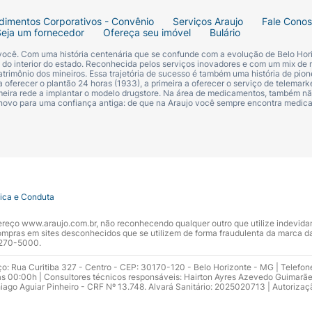
dimentos Corporativos - Convênio
Serviços Araujo
Fale Cono
Seja um fornecedor
Ofereça seu imóvel
Bulário
 você. Com uma história centenária que se confunde com a evolução de Belo Hori
s do interior do estado. Reconhecida pelos serviços inovadores e com um mix de 
trimônio dos mineiros. Essa trajetória de sucesso é também uma história de pion
 oferecer o plantão 24 horas (1933), a primeira a oferecer o serviço de telemarke
primeira rede a implantar o modelo drugstore. Na área de medicamentos, também nã
 novo para uma confiança antiga: de que na Araujo você sempre encontra medi
tica e Conduta
ndereço www.araujo.com.br, não reconhecendo qualquer outro que utilize indevid
pras em sites desconhecidos que se utilizem de forma fraudulenta da marca d
 3270-5000.
ço: Rua Curitiba 327 - Centro - CEP: 30170-120 - Belo Horizonte - MG | Telefon
s 00:00h | Consultores técnicos responsáveis: Hairton Ayres Azevedo Guimarã
hiago Aguiar Pinheiro - CRF Nº 13.748. Alvará Sanitário: 2025020713 | Autorizaç