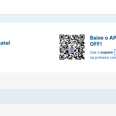
Baixe o A
atel
OFF!
Use o
cupom
na primeira co