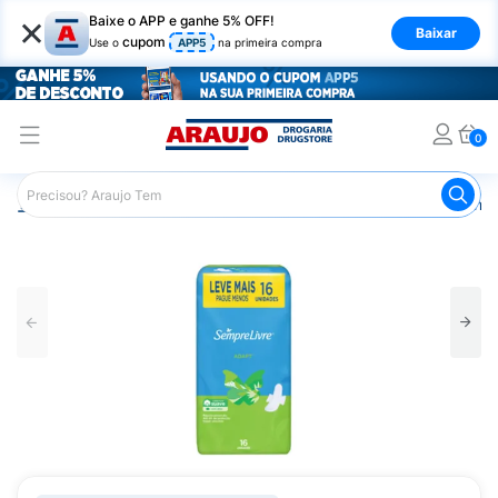
×
Baixe o APP e ganhe 5% OFF!
Baixar
cupom
Use o
APP5
na primeira compra
0
Araujo
Higiene Pessoal
Cuidados Íntimos
Absorvente