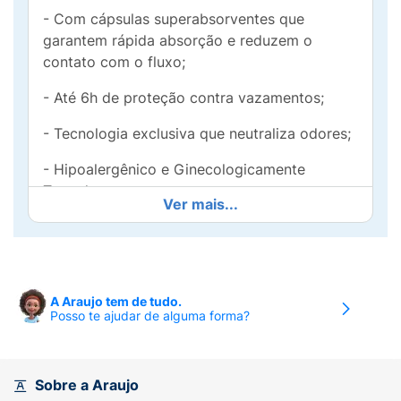
- Com cápsulas superabsorventes que
garantem rápida absorção e reduzem o
contato com o fluxo;
- Até 6h de proteção contra vazamentos;
- Tecnologia exclusiva que neutraliza odores;
- Hipoalergênico e Ginecologicamente
Testado;
Ver mais...
- Cobertura Suave.
Como usar
A Araujo tem de tudo.
Posso te ajudar de alguma forma?
1) Retire a fita adesiva central do absorvente
e das abas (se houver);
Sobre a Araujo
2) Fixe o absorvente no centro da calcinha,