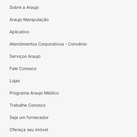
ajustando as abas por baixo da mesma.
Sobre a Araujo
Precauções
Araujo Manipulação
Todos os componentes são atóxicos em
Aplicativo
contato com a pele. Descontinuar o uso em
caso de irritação. Não compre se a
Atendimentos Corporativos - Convênio
embalagem estiver violada. Conservar em
Serviços Araujo
local fresco e seco. Manter longe do alcance
das crianças.
Fale Conosco
Lojas
Programa Araujo Médico
Trabalhe Conosco
Seja um fornecedor
Ofereça seu imóvel