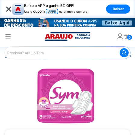
×
Baixe o APP e ganhe 5% OFF!
Baixar
cupom
Use o
APP5
na primeira compra
0
Araujo
Higiene Pessoal
Cuidados Íntimos
Absorvente