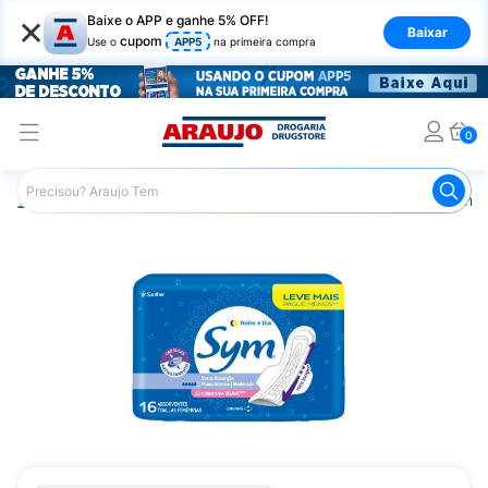
×
Baixe o APP e ganhe 5% OFF!
Baixar
cupom
Use o
APP5
na primeira compra
0
Araujo
Higiene Pessoal
Cuidados Íntimos
Absorvente