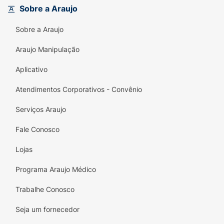
preocupações e sinta-se confiante todos os
Sobre a Araujo
dias com a qualidade e segurança que os
Sobre a Araujo
absorventes Sym oferecemOpte pela
segurança e conforto com os Absorventes
Araujo Manipulação
Femininos Sym Noite e Dia e viva sua vida
plenamente!
Aplicativo
Atendimentos Corporativos - Convênio
Serviços Araujo
Fale Conosco
Lojas
Programa Araujo Médico
Trabalhe Conosco
Seja um fornecedor