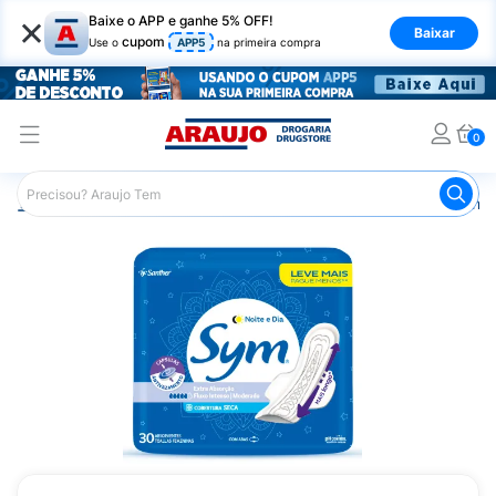
×
Baixe o APP e ganhe 5% OFF!
Baixar
cupom
Use o
APP5
na primeira compra
0
Araujo
Higiene Pessoal
Cuidados Íntimos
Absorvente