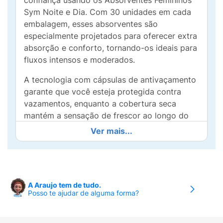
confiança usando os Absorventes Femininos
Sym Noite e Dia. Com 30 unidades em cada
embalagem, esses absorventes são
especialmente projetados para oferecer extra
absorção e conforto, tornando-os ideais para
fluxos intensos e moderados.
A tecnologia com cápsulas de antivaçamento
garante que você esteja protegida contra
vazamentos, enquanto a cobertura seca
mantém a sensação de frescor ao longo do
uso. O design com abas proporciona um
Ver mais...
ajuste seguro e confortável, evitando
deslocamentos.
Ideal para utilização noturna e diurna, os
Absorventes Sym Noite e Dia são perfeitos
A Araujo tem de tudo.
Posso te ajudar de alguma forma?
para acompanhar seu ritmo de vida,
oferecendo a proteção que você merece a
qualquer hora. Mantenha-se livre de