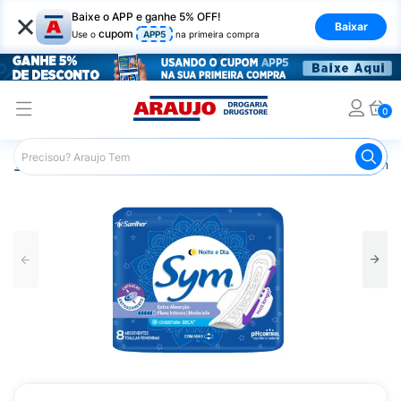
×
Baixe o APP e ganhe 5% OFF!
Baixar
cupom
Use o
APP5
na primeira compra
0
Araujo
Higiene Pessoal
Cuidados Íntimos
Absorvente