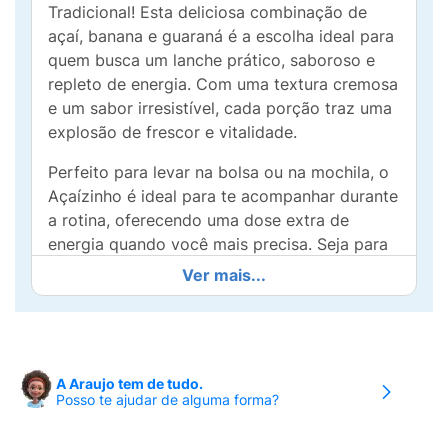
Tradicional! Esta deliciosa combinação de
açaí, banana e guaraná é a escolha ideal para
quem busca um lanche prático, saboroso e
repleto de energia. Com uma textura cremosa
e um sabor irresistível, cada porção traz uma
explosão de frescor e vitalidade.
Perfeito para levar na bolsa ou na mochila, o
Açaízinho é ideal para te acompanhar durante
a rotina, oferecendo uma dose extra de
energia quando você mais precisa. Seja para
um lanche rápido, um pós-treino ou uma
Ver mais...
pausa refrescante, ele é a escolha ideal para
quem valoriza saúde e praticidade.
Experimente o Açaizinho Tradicional e
descubra porque ele é o original! Sinta a força
A Araujo tem de tudo.
Posso te ajudar de alguma forma?
e o sabor do Brasil em cada embalagem e dê
um toque especial ao seu dia!