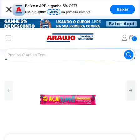
×
Baixe o APP e ganhe 5% OFF!
Baixar
cupom
Use o
APP5
na primeira compra
0
Araujo
Mercado
Alimentos Congelados e de Geladeira