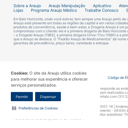
Sobre a Araujo
Araujo Manipulação
Aplicativo
Aten
Lojas
Programa Araujo Médico
Trabalhe Conosco
Em Belo Horizonte, onde você estiver, tem sempre uma Araujo perto de
Araujo está presente em todas as regiões da capital e em várias cidade
produtos de conveniência, saúde e bem-estar, a Drogaria Araujo é um pa
compromisso com o cliente: ela é a primeira drogaria de Belo Horizonte a
– o Drogatel Araujo (1963), a primeira drogaria Drive-Thru (1990) e a 
que a Araujo se destaca. O “Padrão Araujo de Medicamentos” dá nome
garantias de procedência, preço baixo, variedade e estoque.
Cookies:
O site da Araujo utiliza cookies
Termo de Uso
Portal da Privacidade
Covid-19
Código de É
para melhorar sua experiência e oferecer
serviços personalizados.
A Drogaria Araujo S/A informa que o seu site oficial corresponde ao e
marca. Para sua segurança recomendamos que não sejam realizadas com
Araujo S.A. Em caso de dúvidas, gentileza entrar em contato com (31)
Permitir
Dispensar
Razão Social: Drogaria Araujo S.A | CNPJ: 17.256.512.0001-16 | Endere
Preferências de Cookies
0300.313.1010 e (31) 3270-5000 Horário de funcionamento - 06:00h à
10.965 | Yasmin Silva Alvarenga – CRF 52.584 - Consultor substituto: T
Funcionamento da Empresa (AFE): 7.16355-1