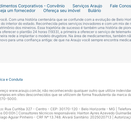
dimentos Corporativos - Convênio
Serviços Araujo
Fale Cono
Seja um fornecedor
Ofereça seu imóvel
Bulário
 você. Com uma história centenária que se confunde com a evolução de Belo Hori
s do interior do estado. Reconhecida pelos serviços inovadores e com um mix de 
trimônio dos mineiros. Essa trajetória de sucesso é também uma história de pion
 oferecer o plantão 24 horas (1933), a primeira a oferecer o serviço de telemarke
primeira rede a implantar o modelo drugstore. Na área de medicamentos, também nã
 novo para uma confiança antiga: de que na Araujo você sempre encontra medi
tica e Conduta
ndereço www.araujo.com.br, não reconhecendo qualquer outro que utilize indevid
pras em sites desconhecidos que se utilizem de forma fraudulenta da marca d
 3270-5000.
ço: Rua Curitiba 327 - Centro - CEP: 30170-120 - Belo Horizonte - MG | Telefon
s 00:00h | Consultores técnicos responsáveis: Hairton Ayres Azevedo Guimarã
hiago Aguiar Pinheiro - CRF Nº 13.748. Alvará Sanitário: 2025020713 | Autorizaç