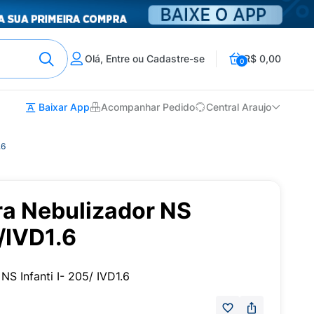
Olá, Entre ou Cadastre-se
R$ 0,00
0
Baixar App
Acompanhar Pedido
Central Araujo
.6
ra Nebulizador NS
5/IVD1.6
NS Infanti I- 205/ IVD1.6