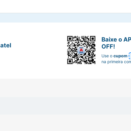
Baixe o A
atel
OFF!
Use o
cupom
na primeira co