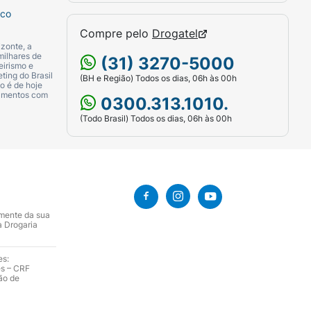
sco
Compre pelo
Drogatel
zonte, a
milhares de
(31) 3270-5000
eirismo e
ting do Brasil
(BH e Região) Todos os dias, 06h às 00h
o é de hoje
camentos com
0300.313.1010.
(Todo Brasil) Todos os dias, 06h às 00h
amente da sua
a Drogaria
es:
es – CRF
ão de