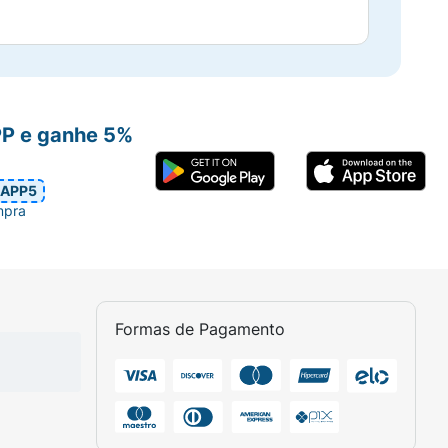
PP e ganhe 5%
APP5
mpra
Formas de Pagamento