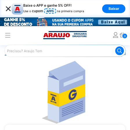
×
Baixe o APP e ganhe 5% OFF!
Baixar
cupom
Use o
APP5
na primeira compra
0
Araujo
Medicamentos
Remédio para Gripe e Resfriado