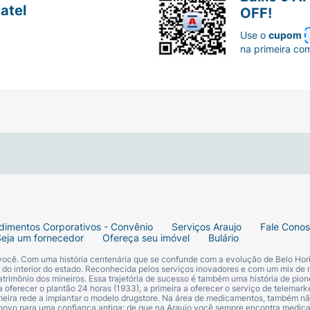
atel
OFF!
Use o
cupom
na primeira co
dimentos Corporativos - Convênio
Serviços Araujo
Fale Cono
Seja um fornecedor
Ofereça seu imóvel
Bulário
 você. Com uma história centenária que se confunde com a evolução de Belo Hori
s do interior do estado. Reconhecida pelos serviços inovadores e com um mix de 
trimônio dos mineiros. Essa trajetória de sucesso é também uma história de pion
 oferecer o plantão 24 horas (1933), a primeira a oferecer o serviço de telemarke
primeira rede a implantar o modelo drugstore. Na área de medicamentos, também nã
 novo para uma confiança antiga: de que na Araujo você sempre encontra medi