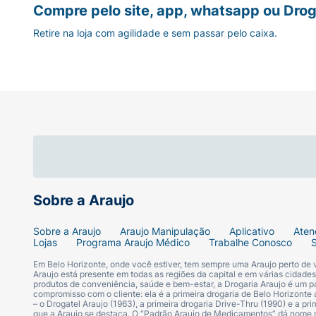
Compre pelo site, app, whatsapp ou Drog
Retire na loja com agilidade e sem passar pelo caixa.
Sobre a Araujo
Sobre a Araujo
Araujo Manipulação
Aplicativo
Aten
Lojas
Programa Araujo Médico
Trabalhe Conosco
Em Belo Horizonte, onde você estiver, tem sempre uma Araujo perto de
Araujo está presente em todas as regiões da capital e em várias cidade
produtos de conveniência, saúde e bem-estar, a Drogaria Araujo é um pa
compromisso com o cliente: ela é a primeira drogaria de Belo Horizonte a
– o Drogatel Araujo (1963), a primeira drogaria Drive-Thru (1990) e a 
que a Araujo se destaca. O “Padrão Araujo de Medicamentos” dá nome