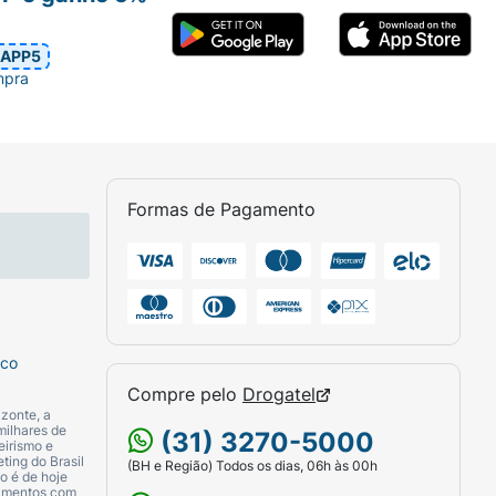
APP5
mpra
Formas de Pagamento
sco
Compre pelo
Drogatel
zonte, a
milhares de
(31) 3270-5000
eirismo e
ting do Brasil
(BH e Região) Todos os dias, 06h às 00h
o é de hoje
camentos com