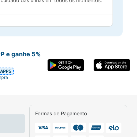
no cuidado das unhas em todos os momentos.
PP e ganhe 5%
APP5
mpra
Formas de Pagamento