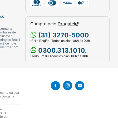
sco
Compre pelo
Drogatel
zonte, a
milhares de
(31) 3270-5000
eirismo e
ting do Brasil
(BH e Região) Todos os dias, 06h às 00h
o é de hoje
camentos com
0300.313.1010.
(Todo Brasil) Todos os dias, 06h às 00h
amente da sua
a Drogaria
es:
es – CRF
ão de