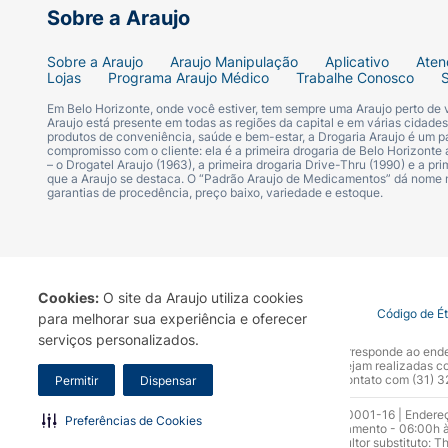
Sobre a Araujo
Sobre a Araujo
Araujo Manipulação
Aplicativo
Aten
Lojas
Programa Araujo Médico
Trabalhe Conosco
Em Belo Horizonte, onde você estiver, tem sempre uma Araujo perto de
Araujo está presente em todas as regiões da capital e em várias cidade
produtos de conveniência, saúde e bem-estar, a Drogaria Araujo é um pa
compromisso com o cliente: ela é a primeira drogaria de Belo Horizonte a
– o Drogatel Araujo (1963), a primeira drogaria Drive-Thru (1990) e a 
que a Araujo se destaca. O “Padrão Araujo de Medicamentos” dá nome
garantias de procedência, preço baixo, variedade e estoque.
Cookies:
O site da Araujo utiliza cookies
Termo de Uso
Portal da Privacidade
Covid-19
Código de É
para melhorar sua experiência e oferecer
serviços personalizados.
A Drogaria Araujo S/A informa que o seu site oficial corresponde ao e
marca. Para sua segurança recomendamos que não sejam realizadas com
Araujo S.A. Em caso de dúvidas, gentileza entrar em contato com (31)
Permitir
Dispensar
Razão Social: Drogaria Araujo S.A | CNPJ: 17.256.512.0001-16 | Endere
Preferências de Cookies
0300.313.1010 e (31) 3270-5000 Horário de funcionamento - 06:00h à
10.965 | Yasmin Silva Alvarenga – CRF 52.584 - Consultor substituto: T