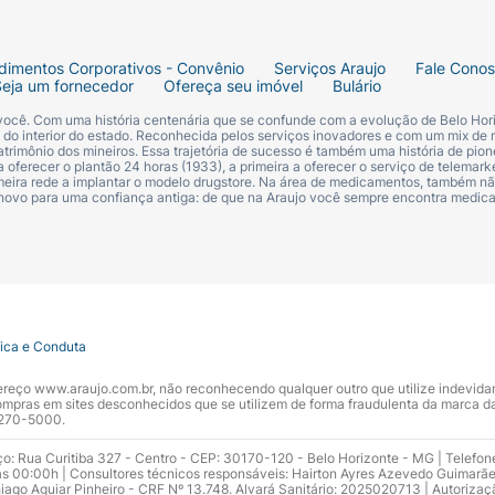
dimentos Corporativos - Convênio
Serviços Araujo
Fale Cono
Seja um fornecedor
Ofereça seu imóvel
Bulário
 você. Com uma história centenária que se confunde com a evolução de Belo Hori
s do interior do estado. Reconhecida pelos serviços inovadores e com um mix de 
trimônio dos mineiros. Essa trajetória de sucesso é também uma história de pion
 oferecer o plantão 24 horas (1933), a primeira a oferecer o serviço de telemarke
primeira rede a implantar o modelo drugstore. Na área de medicamentos, também nã
 novo para uma confiança antiga: de que na Araujo você sempre encontra medi
tica e Conduta
ndereço www.araujo.com.br, não reconhecendo qualquer outro que utilize indevid
pras em sites desconhecidos que se utilizem de forma fraudulenta da marca d
 3270-5000.
ço: Rua Curitiba 327 - Centro - CEP: 30170-120 - Belo Horizonte - MG | Telefon
s 00:00h | Consultores técnicos responsáveis: Hairton Ayres Azevedo Guimarã
hiago Aguiar Pinheiro - CRF Nº 13.748. Alvará Sanitário: 2025020713 | Autorizaç