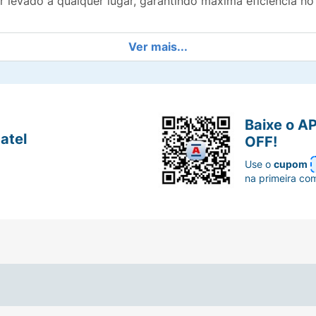
r levado a qualquer lugar, garantindo máxima eficiência 
Ver mais...
Baixe o A
atel
OFF!
Use o
cupom
na primeira co