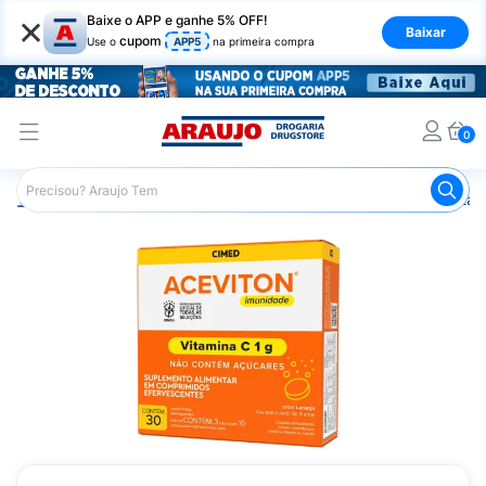
×
Baixe o APP e ganhe 5% OFF!
Baixar
cupom
Use o
APP5
na primeira compra
0
Araujo
Saúde e Bem Estar
Vitaminas e Minerais
Vitam