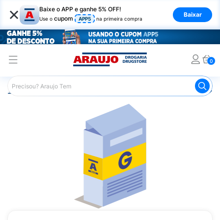
×
Baixe o APP e ganhe 5% OFF!
Baixar
cupom
Use o
APP5
na primeira compra
0
Araujo
Medicamentos
Remédio para Pele e Mucosa