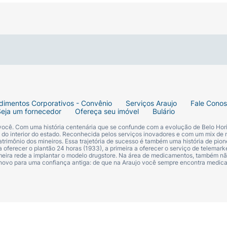
dimentos Corporativos - Convênio
Serviços Araujo
Fale Cono
Seja um fornecedor
Ofereça seu imóvel
Bulário
 você. Com uma história centenária que se confunde com a evolução de Belo Hori
s do interior do estado. Reconhecida pelos serviços inovadores e com um mix de 
trimônio dos mineiros. Essa trajetória de sucesso é também uma história de pion
 oferecer o plantão 24 horas (1933), a primeira a oferecer o serviço de telemarke
primeira rede a implantar o modelo drugstore. Na área de medicamentos, também nã
 novo para uma confiança antiga: de que na Araujo você sempre encontra medi