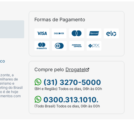
Formas de Pagamento
sco
Compre pelo
Drogatel
zonte, a
milhares de
(31) 3270-5000
eirismo e
ting do Brasil
(BH e Região) Todos os dias, 06h às 00h
o é de hoje
camentos com
0300.313.1010.
(Todo Brasil) Todos os dias, 06h às 00h