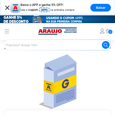
×
Baixe o APP e ganhe 5% OFF!
Baixar
cupom
Use o
APP5
na primeira compra
0
Araujo
Medicamentos
Remédio para o Estômago e Gastro