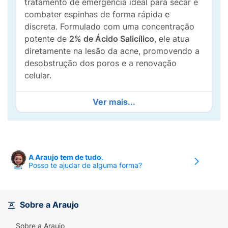
tratamento de emergência ideal para secar e
combater espinhas de forma rápida e
discreta. Formulado com uma concentração
potente de
2% de Ácido Salicílico
, ele atua
diretamente na lesão da acne, promovendo a
desobstrução dos poros e a renovação
celular.
Ação Rápida e Discreta:
Ver mais...
2% Ácido Salicílico:
Este Beta-Hidroxiácido
(BHA) é um poderoso ativo no combate à
acne, que penetra no poro para remover o
excesso de oleosidade e impurezas.
A Araujo tem de tudo.
Posso te ajudar de alguma forma?
Gel Secativo Incolor:
Sua textura em gel
seca rapidamente e é
incolor
, permitindo a
aplicação discreta durante o dia ou à noite,
Sobre a Araujo
sem manchar.
Sobre a Araujo