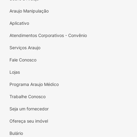
Para Pele com Acne:
Desenvolvido
especificamente para o tratamento pontual
Araujo Manipulação
de espinhas e cravos.
Aplicativo
Dermatologicamente Testado:
Garante
segurança e eficácia no uso para
Pele com
Atendimentos Corporativos - Convênio
Acne
.
Serviços Araujo
Peso Líquido:
Contém
30g
, ideal para
Fale Conosco
manter no nécessaire e usar a qualquer
sinal de acne.
Lojas
Tenha uma pele mais lisa e uniforme em
Programa Araujo Médico
menos tempo. Use o
Acneblock Gel Secativo
para secar rapidamente as indesejadas
Trabalhe Conosco
espinhas!
Seja um fornecedor
Ofereça seu imóvel
Bulário