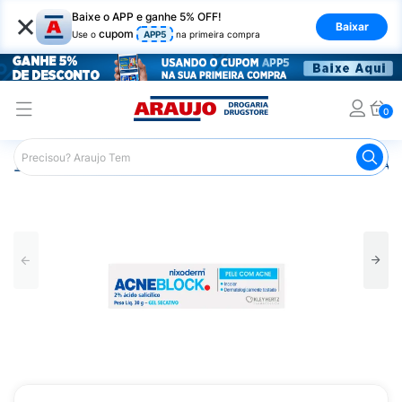
×
Baixe o APP e ganhe 5% OFF!
Baixar
cupom
Use o
APP5
na primeira compra
0
Araujo
Beleza e Cuidados
Cuidados com o Rosto
Ant