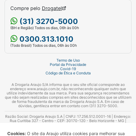
Compre pelo
Drogatel
(31) 3270-5000
(BH e Região) Todos os dias, 06h às 00h
0300.313.1010
(Todo Brasil) Todos os dias, 06h às 00h
Termo de Uso
Portal da Privacidade
Covid-19
Código de Ética e Conduta
A Drogaria Araujo S/A informa que o seu site oficial corresponde ao
endereço www.araujo.com.br, não reconhecendo qualquer outro que
utilize indevidamente da sua marca. Para sua segurança recomendamos
que não sejam realizadas compras em sites desconhecidos que se utilizem
de forma fraudulenta da marca da Drogaria Araujo S.A. Em caso de
dúvidas, gentileza entrar em contato com (31) 3270-5000.
Razão Social: Drogaria Araujo S.A | CNPJ: 17.256.512.0001-16 | Endereço:
Rua Curitiba 327 - Centro - CEP: 30170-120 - Belo Horizonte - MG |
Telefones: 0300.313.1010 e (31) 3270-5000 Horário de funcionamento -
06:00h às 00:00h | Consultores técnicos responsáveis: Hairton Ayres
Cookies:
O site da Araujo utiliza cookies para melhorar sua
Azevedo Guimarães – CRF 10.965 | Yasmin Silva Alvarenga – CRF 52.584 -