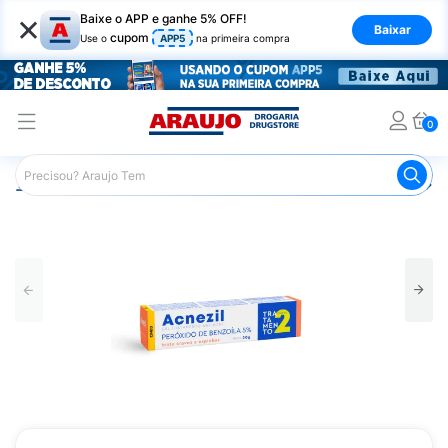
×
Baixe o APP e ganhe 5% OFF!
Baixar
cupom
Use o
APP5
na primeira compra
0
Araujo
Medicamentos
Remédio para Pele e Mucosa