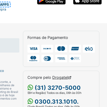
APP5
mpra
Formas de Pagamento
sco
Compre pelo
Drogatel
zonte, a
milhares de
(31) 3270-5000
eirismo e
ting do Brasil
(BH e Região) Todos os dias, 06h às 00h
o é de hoje
camentos com
0300.313.1010.
(Todo Brasil) Todos os dias, 06h às 00h