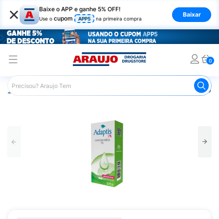
×
Baixe o APP e ganhe 5% OFF!
Baixar
cupom
Use o
APP5
na primeira compra
0
Araujo
Medicamentos
Saúde dos Olhos
Colírio Lubri