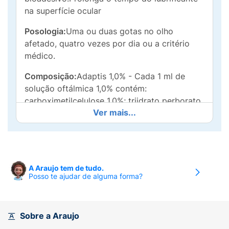
na superfície ocular
Posologia:
Uma ou duas gotas no olho
afetado, quatro vezes por dia ou a critério
médico.
Composição:
Adaptis 1,0% - Cada 1 ml de
solução oftálmica 1,0% contém:
carboximetilcelulose 1,0%; triidrato perborato
Ver mais...
de sódio; ácido bórico, borato de sódio;
cloreto de sódio; água purificada.
A Araujo tem de tudo.
Posso te ajudar de alguma forma?
Sobre a Araujo