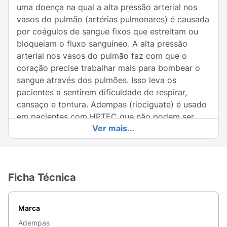
uma doença na qual a alta pressão arterial nos
vasos do pulmão (artérias pulmonares) é causada
por coágulos de sangue fixos que estreitam ou
bloqueiam o fluxo sanguíneo. A alta pressão
arterial nos vasos do pulmão faz com que o
coração precise trabalhar mais para bombear o
sangue através dos pulmões. Isso leva os
pacientes a sentirem dificuldade de respirar,
cansaço e tontura. Adempas (riociguate) é usado
em pacientes com HPTEC que não podem ser
Ver mais...
operados (HPTEC inoperável) ou em pacientes
com alta pressão arterial no pulmão recorrente
ou persistente após tratamento cirúrgico. Estudos
clínicos para estabelecer eficácia incluíram
Ficha Técnica
predominantemente pacientes em classe
funcional da Organização Mundial de Saúde
(OMS) II - III. Adempas (riociguate) diminui a alta
Marca
pressão arterial nos vasos do pulmão e leva a
Adempas
uma melhora na capacidade do exercício