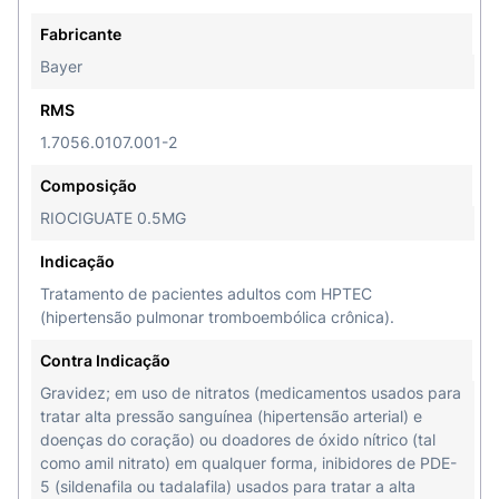
(aumentando a capacidade do paciente para
Fabricante
caminhar) e a uma melhora na classe funcional
Bayer
(uma medida da Organização Mundial de Saúde
(OMS) para a gravidade dos sintomas e impacto
RMS
nas atividades diárias).
1.7056.0107.001-2
A substância ativa de Adempas, o riociguate,
Composição
estimula a enzima guanilato ciclase solúvel (GCs).
RIOCIGUATE 0.5MG
Funciona, então, através do alargamento das
artérias pulmonares (os vasos sanguíneos que
Indicação
ligam o coração aos pulmões), o que torna mais
Tratamento de pacientes adultos com HPTEC
fácil para o coração bombear o sangue através
(hipertensão pulmonar tromboembólica crônica).
dos pulmões. Se você tiver alguma dúvida sobre
Contra Indicação
o tempo de início de ação do medicamento,
converse com seu médico. Uso adulto.
Gravidez; em uso de nitratos (medicamentos usados para
tratar alta pressão sanguínea (hipertensão arterial) e
doenças do coração) ou doadores de óxido nítrico (tal
como amil nitrato) em qualquer forma, inibidores de PDE-
Contraindicação:
Você não deve usar Adempas
5 (sildenafila ou tadalafila) usados para tratar a alta