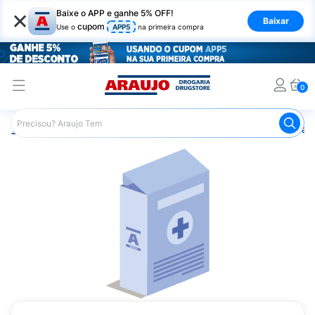
×
Baixe o APP e ganhe 5% OFF!
Baixar
cupom
Use o
APP5
na primeira compra
0
Araujo
Medicamentos
Mais Medicamentos
Adempas 