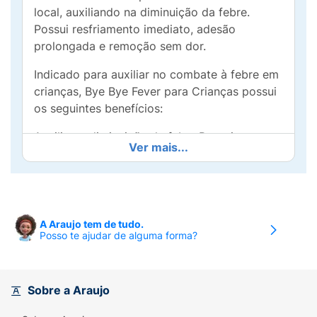
local, auxiliando na diminuição da febre.
Possui resfriamento imediato, adesão
prolongada e remoção sem dor.
Indicado para auxiliar no combate à febre em
crianças, Bye Bye Fever para Crianças possui
os seguintes benefícios:
Auxilia na diminuição da febre.Possui
Ver mais...
segurança dermatológica.Promove redução
da temperatura local.Não é um
medicamento.Efeito gelado por
10h.Tecnologia Japonesa.
A Araujo tem de tudo.
Praticidade:
Alternativa à compressa
Posso te ajudar de alguma forma?
gelada.Aderência prolongada.Remoção sem
dor.
Sobre a Araujo
Segurança:
Ausência de medicamentos.Uso
concomitante com outros medicamentos.