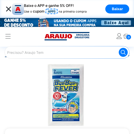
×
Baixe o APP e ganhe 5% OFF!
Baixar
cupom
Use o
APP5
na primeira compra
0
Araujo
Saúde e Bem Estar
Monitores e Medidores de Pr