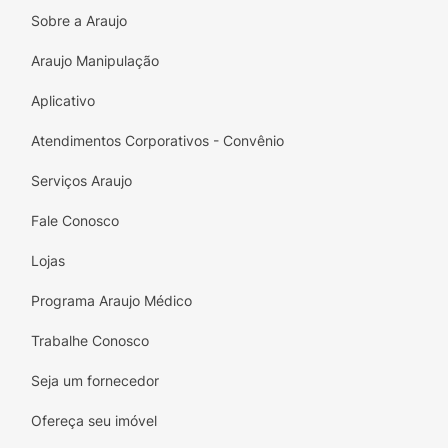
voltado para a pele. Pressione a fita adesiva
Sobre a Araujo
para que a mesma não fique solta.
Araujo Manipulação
Mantenha o adesivo por 15min na pele, o
adesivo deverá enrijecer e secar. Depois que
Aplicativo
o adesivo estiver seco, solte-o
Atendimentos Corporativos - Convênio
cuidadosamente começando pelas bordas e
puxando em direção ao centro. Caso fique
Serviços Araujo
algum resíduo, enxágue com água.
Fale Conosco
Lojas
Programa Araujo Médico
Trabalhe Conosco
Seja um fornecedor
Ofereça seu imóvel