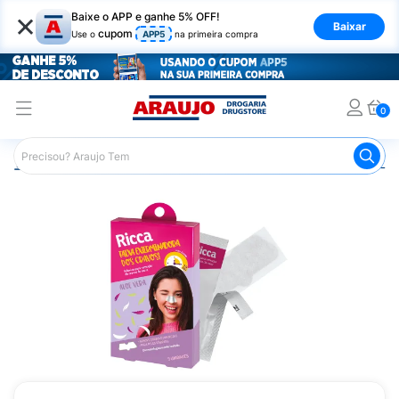
×
Baixe o APP e ganhe 5% OFF!
Baixar
cupom
Use o
APP5
na primeira compra
0
Araujo
Beleza e Cuidados
Cuidados com o Rosto
Lim