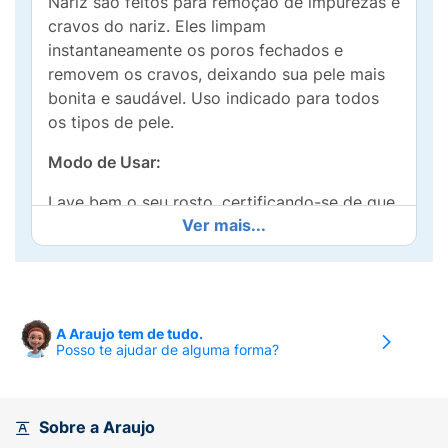
Nariz são feitos para remoção de impurezas e
cravos do nariz. Eles limpam
instantaneamente os poros fechados e
removem os cravos, deixando sua pele mais
bonita e saudável. Uso indicado para todos
os tipos de pele.
Modo de Usar:
Lave bem o seu rosto, certificando-se de que
Ver mais...
ele esteja livre de cremes, loções ou
maquiagem. Com as mãos secas abra a
embalagem unitária e remova o filme
transparente com o produto. Umedeça a pele
do nariz com água. O nariz deve estar
A Araujo tem de tudo.
molhado para que o produto seja aderido
Posso te ajudar de alguma forma?
com facilidade.
Aplique cuidadosamente o adesivo sobre a
Sobre a Araujo
área do nariz umedecido com lado brilhante