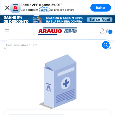
×
Baixe o APP e ganhe 5% OFF!
Baixar
cupom
Use o
APP5
na primeira compra
0
Araujo
Medicamentos
Saúde da Mulher
Anticoncepci