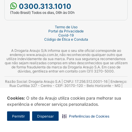
0300.313.1010
(Todo Brasil) Todos os dias, 06h às 00h
Termo de Uso
Portal da Privacidade
Covid-19
Código de Ética e Conduta
A Drogaria Araujo S/A informa que o seu site oficial corresponde ao
endereço www.araujo.com.br, não reconhecendo qualquer outro que
utilize indevidamente da sua marca. Para sua segurança recomendamos
que não sejam realizadas compras em sites desconhecidos que se utilizem
de forma fraudulenta da marca da Drogaria Araujo S.A. Em caso de
dúvidas, gentileza entrar em contato com (31) 3270-5000.
Razão Social: Drogaria Araujo S.A | CNPJ: 17.256.512.0001-16 | Endereço:
Rua Curitiba 327 - Centro - CEP: 30170-120 - Belo Horizonte - MG |
Telefones: 0300.313.1010 e (31) 3270-5000 Horário de funcionamento -
06:00h às 00:00h | Consultores técnicos responsáveis: Hairton Ayres
Cookies:
O site da Araujo utiliza cookies para melhorar sua
Azevedo Guimarães – CRF 10.965 | Yasmin Silva Alvarenga – CRF 52.584 -
Consultor substituto: Thiago Aguiar Pinheiro - CRF Nº 13.748. Alvará
experiência e oferecer serviços personalizados.
Sanitário: 2025020713 | Autorização de Funcionamento da Empresa (AFE):
7.16355-1
Permitir
Dispensar
Preferências de Cookies