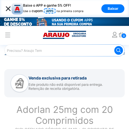
×
Baixe o APP e ganhe 5% OFF!
Baixar
cupom
Use o
APP5
na primeira compra
0
Araujo
Medicamentos
Remédios para Dor
Remédio p
Venda exclusiva para retirada
Este produto não está disponível para entrega.
Retenção de receita obrigatória.
Adorlan 25mg com 20
Comprimidos