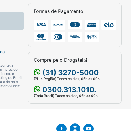
os (Ancylostoma tubaeforme, Ancylostoma
ratamento mensal dos gatos previne infecções
Formas de Pagamento
da Dirofilariose, ou seja, da infecção por
niciado um mês antes da primeira provável
pós a última exposição aos insetos. Para
cada mês.
ilize em conjunto com outros medicamentos
sco
Compre pelo
Drogatel
zonte, a
milhares de
(31) 3270-5000
0 mg Veículo q.s.p. ............................. 1 mL
eirismo e
ting do Brasil
(BH e Região) Todos os dias, 06h às 00h
o é de hoje
camentos com
0300.313.1010.
(Todo Brasil) Todos os dias, 06h às 00h