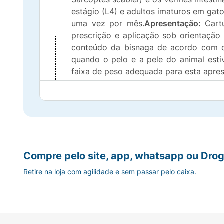
estágio (L4) e adultos imaturos em gat
uma vez por mês.
Apresentação:
Cartu
prescrição e aplicação sob orientaç
conteúdo da bisnaga de acordo com o
quando o pelo e a pele do animal esti
faixa de peso adequada para esta apre
Intervalo Volume Gatos até 4 kg 0,4 m
complementando o tratamento obedecen
Modo de ação:
Compre pelo site, app, whatsapp ou Drog
Pulgas:
O produto elimina as pulgas adu
reinfestantes por pelo menos 4 semana
Retire na loja com agilidade e sem passar pelo caixa.
após um curto período de contato com 
prevenção ideal. Advocate, pode ser u
tratamento do Otodectes cynotis deve-
Médico Veterinário para determinar nec