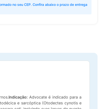
ormado no seu CEP. Confira abaixo o prazo de entrega
rnos.
Indicação:
Advocate é indicado para a
todécica e sarcóptica (Otodectes cynotis e
ocara cati, incluindo suas larvas de quarto