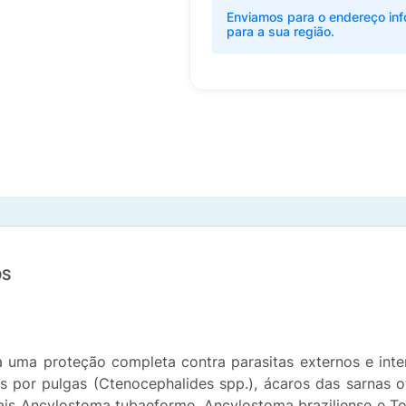
Enviamos para o endereço inf
para a sua região.
OS
 uma proteção completa contra parasitas externos e inte
s por pulgas (Ctenocephalides spp.), ácaros das sarnas o
nais Ancylostoma tubaeforme, Ancylostoma braziliense e Tox