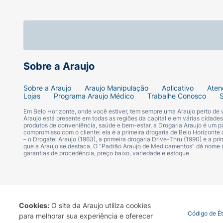
com intervalo de 4 semanas.
Vermes I
braziliense e Toxocara cati), incluindo
patentes causadas por estas espécie
Dirofilaria immitis, aplicar Advocate
exposição aos mosquitos transmissore
estabelecer uma rotina, recomenda-se 
Sobre a Araujo
Contra indicação:
Deve-se evitar o con
Sobre a Araujo
Araujo Manipulação
Aplicativo
Aten
Lojas
Programa Araujo Médico
Trabalhe Conosco
que contenham lactonas macrocíclicas.
Em Belo Horizonte, onde você estiver, tem sempre uma Araujo perto de
Araujo está presente em todas as regiões da capital e em várias cidade
Composição:
Cada 1 mL contém: Imidacloprida ..
produtos de conveniência, saúde e bem-estar, a Drogaria Araujo é um pa
compromisso com o cliente: ela é a primeira drogaria de Belo Horizonte a
– o Drogatel Araujo (1963), a primeira drogaria Drive-Thru (1990) e a 
Validade:
3 Ano(s)
que a Araujo se destaca. O “Padrão Araujo de Medicamentos” dá nome
garantias de procedência, preço baixo, variedade e estoque.
Cookies:
O site da Araujo utiliza cookies
Termo de Uso
Portal da Privacidade
Covid-19
Código de É
para melhorar sua experiência e oferecer