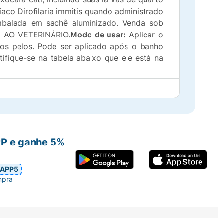
aco Dirofilaria immitis quando administrado
balada em sachê aluminizado. Venda sob
E AO VETERINÁRIO.
Modo de usar:
Aplicar o
os pelos. Pode ser aplicado após o banho
ifique-se na tabela abaixo que ele está na
 use uma combinação adequada de bisnagas,
peso corporal.
PP e ganhe 5%
atamento e continua eliminando novas pulgas
 o gato, ou adquiridas em passeios, morrem
APP5
do para obter-se um controle antipulgas e
mpra
alérgica a picada de pulga.
Sarnas:
Para o
s 4 semanas é recomendado avaliação de um
cabiei var. canis aplique dois tratamentos,