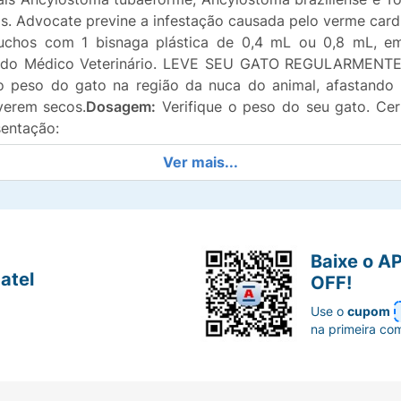
os. Advocate previne a infestação causada pelo verme cardí
chos com 1 bisnaga plástica de 0,4 mL ou 0,8 mL, em
ão do Médico Veterinário. LEVE SEU GATO REGULARMENT
 peso do gato na região da nuca do animal, afastando 
verem secos.
Dosagem:
Verifique o peso do seu gato. Cert
sentação:
Ver mais...
L Gatos acima de 4 kg 0.8 mL Para gatos acima de 8 kg,
do à proporção de 1 mL de Advocate para cada 10 kg de 
Baixe o A
atel
ltas presentes sobre os gatos, logo no primeiro dia de tr
OFF!
s. Estas novas pulgas, emergentes do ambiente onde vive
Use o
cupom
a pele do gato tratado. O tratamento mensal é recomenda
na primeira co
sado como parte do tratamento estratégico da dermatite 
se aplicar um único tratamento no dorso do animal. Apó
essidade de reaplicação. Para o tratamento do Sarcoptes s