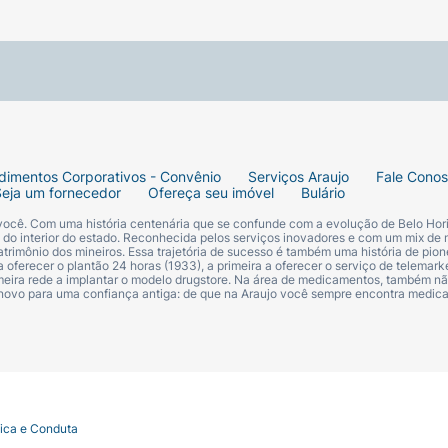
ntestinais:
Advocate é efetivo contra os vermes redond
 suas formas adultas imaturas e estágios larvais (L4). O t
s de vermes redondos.
Verme do Coração:
Para prevenção 
 mensalmente. Alternativamente, o tratamento pode ser i
s e deve continuar em intervalos mensais até um mês a
que o produto seja administrado sempre no mesmo dia de 
tato do produto com os olhos e a boca do animal. Não ut
dimentos Corporativos - Convênio
Serviços Araujo
Fale Cono
Seja um fornecedor
Ofereça seu imóvel
Bulário
 você. Com uma história centenária que se confunde com a evolução de Belo Hori
s do interior do estado. Reconhecida pelos serviços inovadores e com um mix de 
........................ 100 mg Moxidectina .............................. 1
trimônio dos mineiros. Essa trajetória de sucesso é também uma história de pion
 oferecer o plantão 24 horas (1933), a primeira a oferecer o serviço de telemarke
primeira rede a implantar o modelo drugstore. Na área de medicamentos, também nã
 novo para uma confiança antiga: de que na Araujo você sempre encontra medi
tica e Conduta