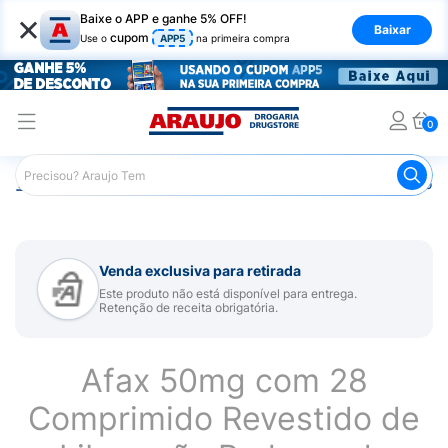
×
Baixe o APP e ganhe 5% OFF!
Baixar
cupom
Use o
APP5
na primeira compra
0
Araujo
Medicamentos
Remédio para Sistema Nervoso Ce
Venda exclusiva para retirada
Este produto não está disponível para entrega.
Retenção de receita obrigatória.
Afax 50mg com 28
Comprimido Revestido de