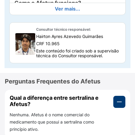
Como o Afetus funciona?
Ver mais...
O Afetus age
aumentando os níveis de
serotonina no cérebro
, uma substância
natural relacionada à sensação de
bem-estar
Consultor técnico responsável:
e equilíbrio emocional.
Hairton Ayres Azevedo Guimarães
CRF 10.965
Ao restabelecer essa função química, o
Este conteúdo foi criado sob a supervisão
medicamento ajuda a aliviar sintomas de
técnica do Consultor responsável.
depressão
e
ansiedade
, promovendo maior
estabilidade emocional ao longo do
tratamento.
Perguntas Frequentes do Afetus
Seus efeitos começam a ser percebidos
após
algumas semanas de uso contínuo
, conforme
Qual a diferença entre sertralina e
orientação médica.
Afetus?
Composição do Afetus 50mg
Nenhuma. Afetus é o nome comercial do
medicamento que possui a sertralina como
Cada comprimido revestido contém
50 mg de
princípio ativo.
cloridrato de sertralina
, que é o princípio