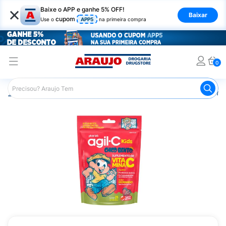
×
Baixe o APP e ganhe 5% OFF!
Baixar
cupom
Use o
APP5
na primeira compra
0
Araujo
Infantil
Alimentação Infantil
Suplemento Aliment