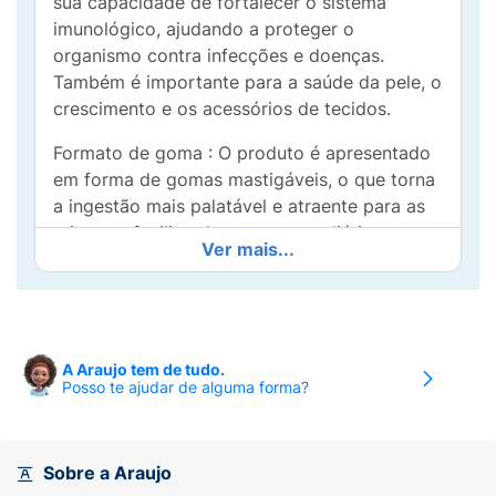
sua capacidade de fortalecer o sistema
imunológico, ajudando a proteger o
organismo contra infecções e doenças.
Também é importante para a saúde da pele, o
crescimento e os acessórios de tecidos.
Formato de goma : O produto é apresentado
em forma de gomas mastigáveis, o que torna
a ingestão mais palatável e atraente para as
crianças, facilitando o consumo diário.
Ver mais...
Sabor Morango : O sabor doce e frutado
torna a experiência de tomar o suplemento
mais agradável, incentivando as crianças a se
manterem saudáveis.
A Araujo tem de tudo.
Posso te ajudar de alguma forma?
Conteúdo
25 Gomas : O produto contém 25 gomas, que
podem ser utilizados de acordo com a
Sobre a Araujo