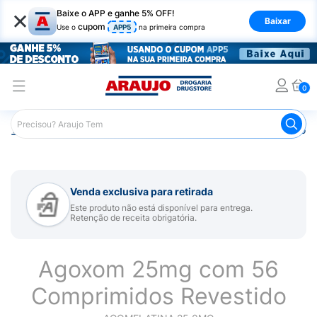
×
Baixe o APP e ganhe 5% OFF!
Baixar
cupom
Use o
APP5
na primeira compra
0
Araujo
Medicamentos
Remédio para Sistema Nervoso Ce
Venda exclusiva para retirada
Este produto não está disponível para entrega.
Retenção de receita obrigatória.
Agoxom 25mg com 56
Comprimidos Revestido