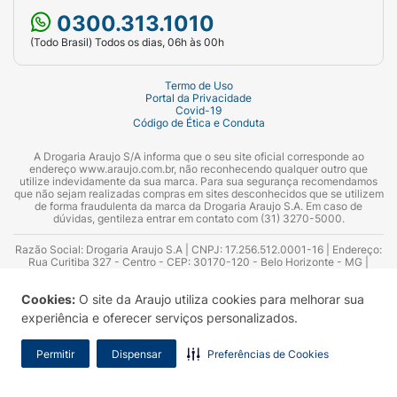
0300.313.1010
(Todo Brasil) Todos os dias, 06h às 00h
Termo de Uso
Portal da Privacidade
Covid-19
Código de Ética e Conduta
A Drogaria Araujo S/A informa que o seu site oficial corresponde ao
endereço www.araujo.com.br, não reconhecendo qualquer outro que
utilize indevidamente da sua marca. Para sua segurança recomendamos
que não sejam realizadas compras em sites desconhecidos que se utilizem
de forma fraudulenta da marca da Drogaria Araujo S.A. Em caso de
dúvidas, gentileza entrar em contato com (31) 3270-5000.
Razão Social: Drogaria Araujo S.A | CNPJ: 17.256.512.0001-16 | Endereço:
Rua Curitiba 327 - Centro - CEP: 30170-120 - Belo Horizonte - MG |
Telefones: 0300.313.1010 e (31) 3270-5000 Horário de funcionamento -
06:00h às 00:00h | Consultores técnicos responsáveis: Hairton Ayres
Cookies:
O site da Araujo utiliza cookies para melhorar sua
Azevedo Guimarães – CRF 10.965 | Yasmin Silva Alvarenga – CRF 52.584 -
Consultor substituto: Thiago Aguiar Pinheiro - CRF Nº 13.748. Alvará
experiência e oferecer serviços personalizados.
Sanitário: 2025020713 | Autorização de Funcionamento da Empresa (AFE):
7.16355-1
Permitir
Dispensar
Preferências de Cookies