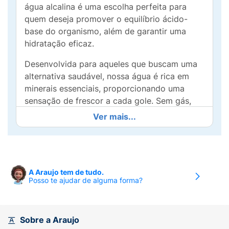
água alcalina é uma escolha perfeita para
quem deseja promover o equilíbrio ácido-
base do organismo, além de garantir uma
hidratação eficaz.
Desenvolvida para aqueles que buscam uma
alternativa saudável, nossa água é rica em
minerais essenciais, proporcionando uma
sensação de frescor a cada gole. Sem gás,
ela é ideal para todas as ocasiões, seja em
Ver mais...
casa, no trabalho ou durante atividades
físicas.
A Água Alcalina Ayla Sem Gás é leve e suave,
tornando-se uma companheira ideal para o
A Araujo tem de tudo.
Posso te ajudar de alguma forma?
seu estilo de vida ativo e saudável.
Potencialize sua saúde e bem-estar com a
leveza e os benefícios dessa água que hidrata
de maneira equilibrada. Cuide-se e escolha
Sobre a Araujo