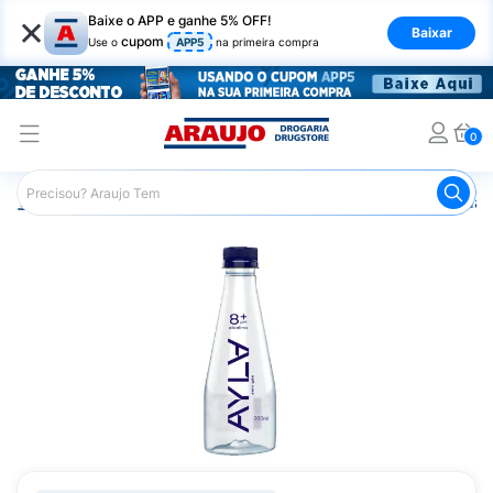
×
Baixe o APP e ganhe 5% OFF!
Baixar
cupom
Use o
APP5
na primeira compra
0
Araujo
Mercado
Bebidas
Água Tônica e Saborizada