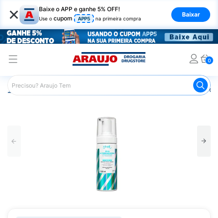
×
Baixe o APP e ganhe 5% OFF!
Baixar
cupom
Use o
APP5
na primeira compra
0
Araujo
Beleza e Cuidados
Cuidados com a Pele
Bron