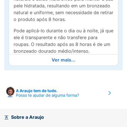
pele hidratada, resultando em um bronzeado
natural e uniforme, sem necessidade de retirar
o produto após 8 horas.
Pode aplicá-lo durante o dia ou à noite, já que
ele é transparente e não transfere para
roupas. O resultado após as 8 horas é de um
bronzeado dourado médio/intenso.
Ver mais...
Modo de Usar:
1­_Esfolie e hidrate sua pele.
Certifique-se de que as regiões mais secas
do corpo (pés, mãos, joelhos, calcanhares e
cotovelos) tenham recebido uma quantidade
maior de hidratante. Isso garantirá que essas
A Araujo tem de tudo.
Posso te ajudar de alguma forma?
áreas não absorvam mais produto que as
demais, resultando em um bronzeado
uniforme e sem manchas.
Sobre a Araujo
2_ Agite bem e aplique a Água