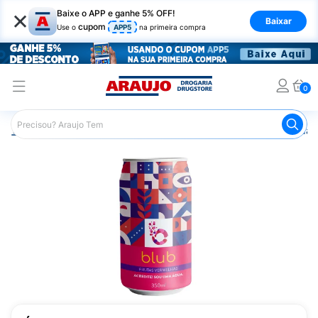
×
Baixe o APP e ganhe 5% OFF!
Baixar
cupom
Use o
APP5
na primeira compra
0
Araujo
Mercado
Bebidas
Água Tônica e Saborizada