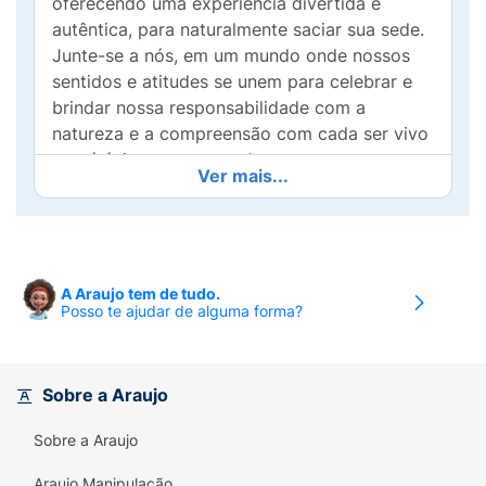
oferecendo uma experiência divertida e
autêntica, para naturalmente saciar sua sede.
Junte-se a nós, em um mundo onde nossos
sentidos e atitudes se unem para celebrar e
brindar nossa responsabilidade com a
natureza e a compreensão com cada ser vivo
que é único em nosso planeta.
Ver mais...
Ideal para todas as idades e ocasiões! Seja
proporcionando uma maneira divertida para
as crianças se refrescarem com água,
hidratando-se após uma atividade intensa ou
A Araujo tem de tudo.
acrescentando um toque especial à sua
Posso te ajudar de alguma forma?
bebida, essa opção é perfeita para diversos
momentos.
Sobre a Araujo
Sobre a Araujo
Araujo Manipulação