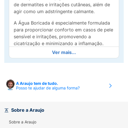
de dermatites e irritações cutâneas, além de
agir como um adstringente calmante.
A Água Boricada é especialmente formulada
para proporcionar conforto em casos de pele
sensível e irritações, promovendo a
cicatrização e minimizando a inflamação.
Agite antes de usar e aplique diretamente nas
Ver mais...
áreas afetadas para um cuidado diário prático
e eficiente.
A Araujo tem de tudo.
Posso te ajudar de alguma forma?
Sobre a Araujo
Sobre a Araujo