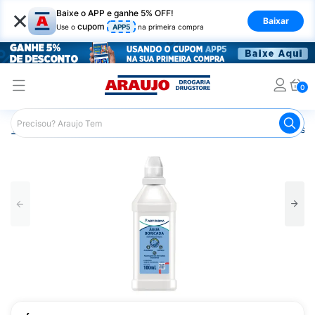
×
Baixe o APP e ganhe 5% OFF!
Baixar
cupom
Use o
APP5
na primeira compra
0
Araujo
Saúde e Bem Estar
Primeiros Socorros
Antiss