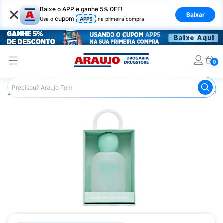
×
Baixe o APP e ganhe 5% OFF!
Baixar
cupom
Use o
APP5
na primeira compra
0
Araujo
Infantil
Banho Infantil
Perfumes e Colônias Infa